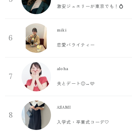
激安ジュエリーが東京でも！💍
miki
6
恋愛バライティー
aloha
7
夫とデート🙂‍↔️🩷
ASAMI
8
入学式・卒業式コーデ🤍