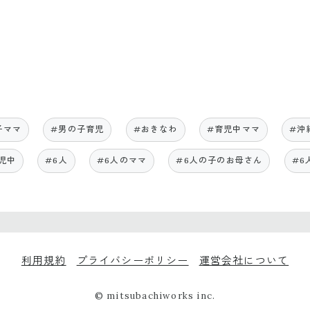
子ママ
#男の子育児
#おきなわ
#育児中ママ
#沖
児中
#6人
#6人のママ
#6人の子のお母さん
#6
利用規約
プライバシーポリシー
運営会社について
© mitsubachiworks inc.