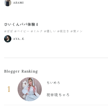
ASAMI
ひいくんパパ体験🍼
#ぱぱ
#ベイビー
#ミルク
#優しい
#夜泣き
#育メン
AYA..E
Blogger Ranking
ちいめろ
1
祝🌸琉ちゃろ