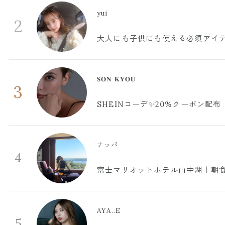
yui
2
大人にも子供にも使える必須アイ
𝐒𝐎𝐍 𝐊𝐘𝐎𝐔
3
SHEINコーデ✨20%クーポン配布
ナッパ
4
富士マリオットホテル山中湖｜朝食
AYA..E
5