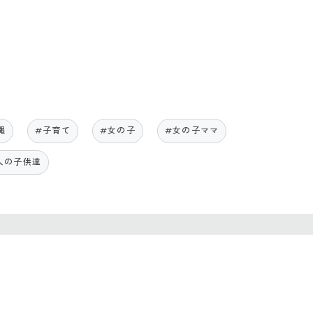
縄
#子育て
#女の子
#女の子ママ
人の子供達