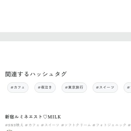
関連するハッシュタグ
#カフェ
#夜泣き
#東京旅行
#スイーツ
#
新宿ルミネエスト♡MILK
#SNS映え
#カフェ
#スイーツ
#ソフトクリーム
#フォトジェニック