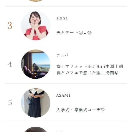
aloha
3
夫とデート🙂‍↔️🩷
ナッパ
4
富士マリオットホテル山中湖｜朝
食とカフェで感じた癒し時間🍃
ASAMI
5
入学式・卒業式コーデ🤍