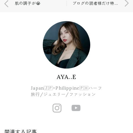
肌の調子が😭
ブログの読者様だけ特別に、、、💗🎉
AYA..E
Japan🇯🇵×Philippine🇵🇭ハーフ
旅行/ジュエリー/ファッション
https://www.i
https://ww
関連する記事