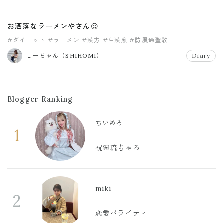
お洒落なラーメンやさん😌
#ダイエット
#ラーメン
#漢方
#生漢煎
#防風通聖散
しーちゃん（SHIHOMI）
Diary
Blogger Ranking
ちいめろ
1
祝🌸琉ちゃろ
miki
2
恋愛バライティー