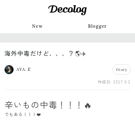
New
Blogger
海外中毒だけど、、、？🌎✈️
AYA..E
Diary
作成日:
2017.9.2
辛いもの中毒！！！🔥
でもある！！！❤️