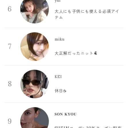
yui
6
大人にも子供にも使える必須アイ
テム
miku
7
大正解だったニット🐏
KEI
8
休日☕️
𝐒𝐎𝐍 𝐊𝐘𝐎𝐔
9