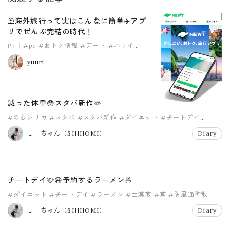
⛱️海外旅行って実はこんなに簡単✈️アプ
リでぜんぶ完結の時代！
PR
#pr
#おトク情報
#デート
#ハワイ
#一人旅
#家族旅行
yuuri
減った体重😳スタバ新作🫶
#のむシリカ
#スタバ
#スタバ新作
#ダイエット
#チートデイ
#ラーメン
しーちゃん（SHIHOMI）
Diary
チートデイ🩷😆予約するラーメン🍜
#ダイエット
#チートデイ
#ラーメン
#生漢煎
#蔦
#防風通聖散
しーちゃん（SHIHOMI）
Diary