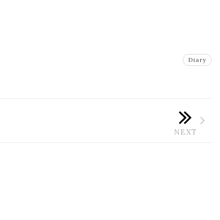
Diary