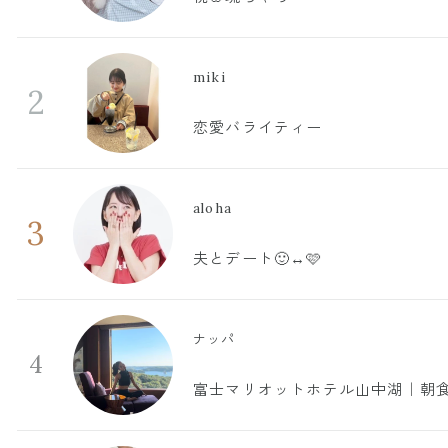
miki
2
恋愛バライティー
aloha
3
夫とデート🙂‍↔️🩷
ナッパ
4
富士マリオットホテル山中湖｜朝食