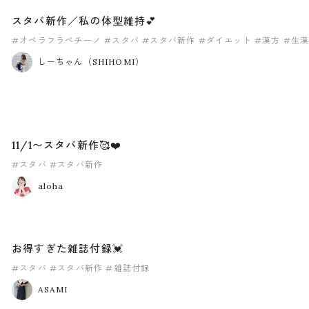
スタバ新作／私の体型維持💕
#オペラフラペチーノ
#スタバ
#スタバ新作
#ダイエット
#漢方
#生
しーちゃん（SHIHOMI）
11/1〜スタバ新作🥰❤️
#スタバ
#スタバ新作
aloha
お得すぎた雑誌付録💓
#スタバ
#スタバ新作
#雑誌付録
ASAMI