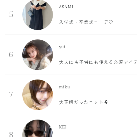
ASAMI
5
入学式・卒業式コーデ🤍
yui
6
大人にも子供にも使える必須アイ
miku
7
大正解だったニット🐏
KEI
8