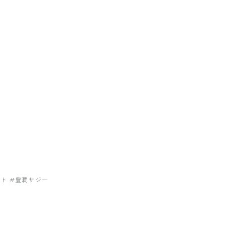
ット
#豊潤サジー