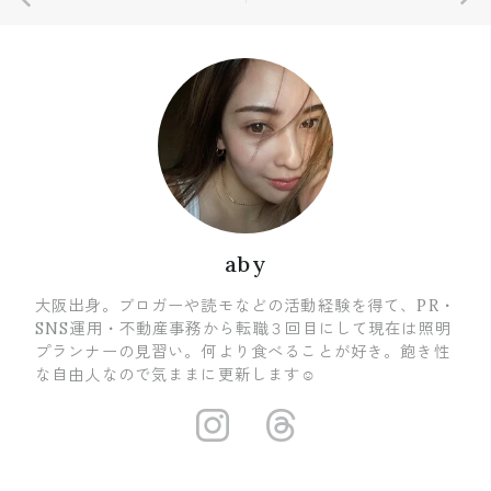
aby
大阪出身。ブロガーや読モなどの活動経験を得て、PR・
SNS運用・不動産事務から転職３回目にして現在は照明
プランナーの見習い。何より食べることが好き。飽き性
な自由人なので気ままに更新します☺
https://www.i
https://ww