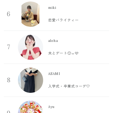
miki
6
恋愛バライティー
aloha
7
夫とデート🙂‍↔️🩷
ASAMI
8
入学式・卒業式コーデ🤍
Ayu