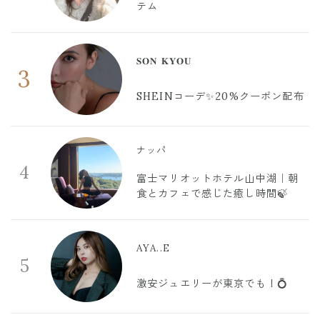
テム
𝐒𝐎𝐍 𝐊𝐘𝐎𝐔
3
SHEINコーデ✨20%クーポン配布
ナッパ
4
富士マリオットホテル山中湖｜朝
食とカフェで感じた癒し時間🍃
AYA..E
5
激安ジュエリーが東京でも！💍