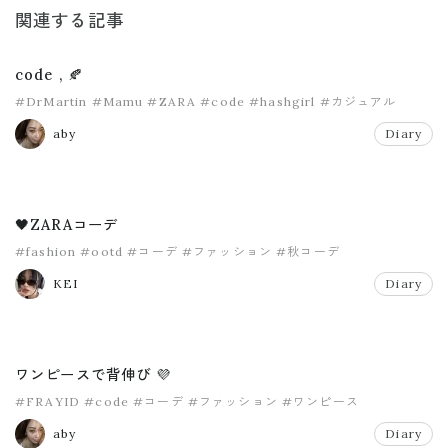
関連する記事
code , 🍂
#DrMartin
#Mamu
#ZARA
#code
#hashgirl
#カジュアル
aby
Diary
🖤ZARAコーデ
#fashion
#ootd
#コーデ
#ファッション
#秋コーデ
KEI
Diary
ワンピースで背伸び 💜
#FRAYID
#code
#コーデ
#ファッション
#ワンピース
aby
Diary