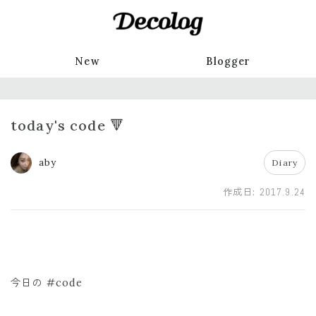
New
Blogger
today's code 🔻
aby
Diary
作成日:
2017.9.24
今日の #code