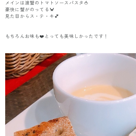
メインは渡蟹のトマトソースパスタ🍅
豪快に蟹がのってる🦀
見た目からス・テ・キ💕
もちろんお味も❤️とっても美味しかったです！