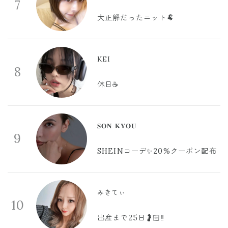
7
大正解だったニット🐏
KEI
8
休日☕️
𝐒𝐎𝐍 𝐊𝐘𝐎𝐔
9
SHEINコーデ✨20%クーポン配布
みきてぃ
10
出産まで25日🤰🏻‼️