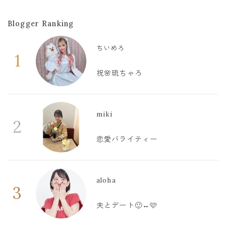
Blogger Ranking
ちいめろ
1
祝🌸琉ちゃろ
miki
2
恋愛バライティー
aloha
3
夫とデート🙂‍↔️🩷