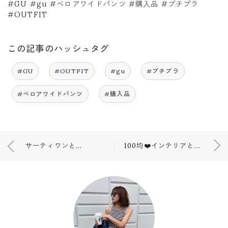
#GU #gu #ベロアワイドパンツ #購入品 #プチプラ
#OUTFIT
この記事のハッシュタグ
#GU
#OUTFIT
#gu
#プチプラ
#ベロアワイドパンツ
#購入品
サーティワンとミスド❤️🍩🍓
100均❤️インテリアとして✨