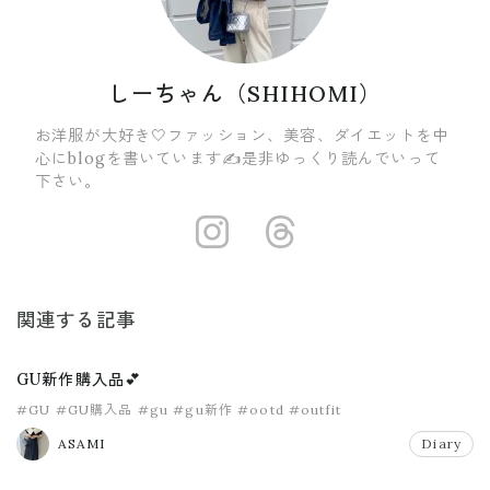
しーちゃん（SHIHOMI）
お洋服が大好き🤍ファッション、美容、ダイエットを中
心にblogを書いています✍️是非ゆっくり読んでいって
下さい。
https://insta
https://ww
関連する記事
GU新作購入品💕
#GU
#GU購入品
#gu
#gu新作
#ootd
#outfit
ASAMI
Diary