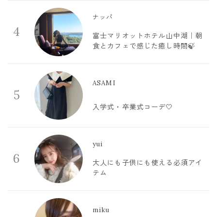
ナッパ
4
富士マリオットホテル山中湖｜朝
食とカフェで感じた癒し時間🍃
ASAMI
5
入学式・卒業式コーデ🤍
yui
6
大人にも子供にも使える必須アイ
テム
miku