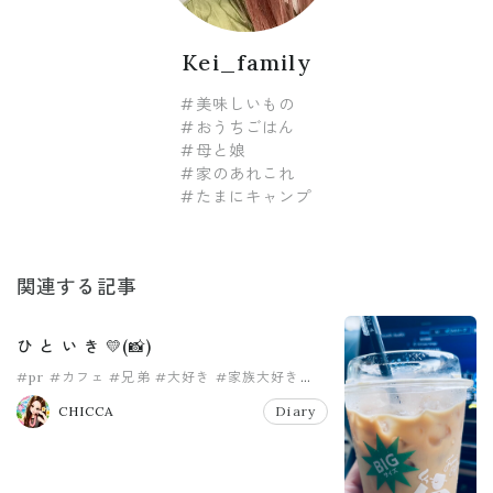
Kei_family
#美味しいもの
#おうちごはん
#母と娘
#家のあれこれ
#たまにキャンプ
関連する記事
ひ と い き 💛(📸)
#pr
#カフェ
#兄弟
#大好き
#家族大好き
#沖縄
CHICCA
Diary