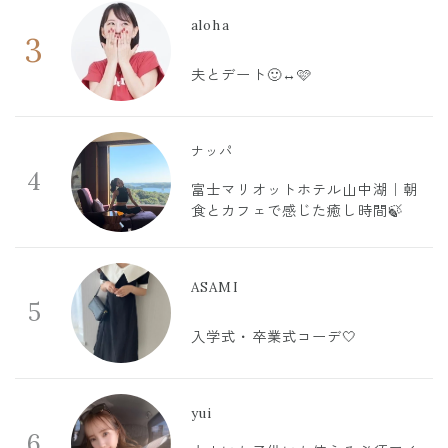
aloha
3
夫とデート🙂‍↔️🩷
ナッパ
4
富士マリオットホテル山中湖｜朝
食とカフェで感じた癒し時間🍃
ASAMI
5
入学式・卒業式コーデ🤍
yui
6