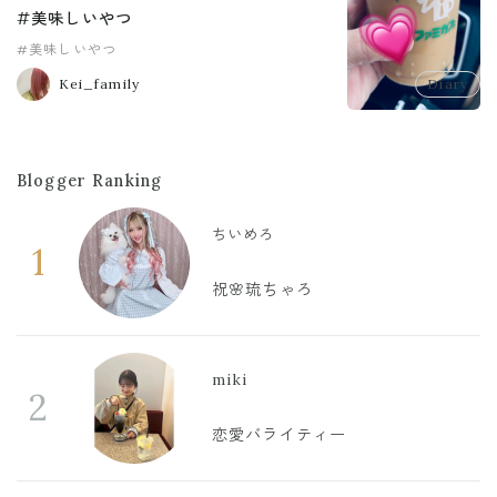
#美味しいやつ
#美味しいやつ
Kei_family
Diary
Blogger Ranking
ちいめろ
1
祝🌸琉ちゃろ
miki
2
恋愛バライティー