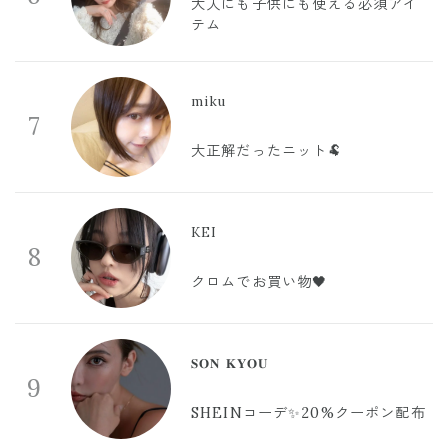
大人にも子供にも使える必須アイ
テム
miku
7
大正解だったニット🐏
KEI
8
クロムでお買い物🖤
𝐒𝐎𝐍 𝐊𝐘𝐎𝐔
9
SHEINコーデ✨20%クーポン配布