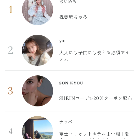
ちいめろ
1
祝🌸琉ちゃろ
yui
2
大人にも子供にも使える必須アイ
テム
𝐒𝐎𝐍 𝐊𝐘𝐎𝐔
3
SHEINコーデ✨20%クーポン配布
ナッパ
4
富士マリオットホテル山中湖｜朝