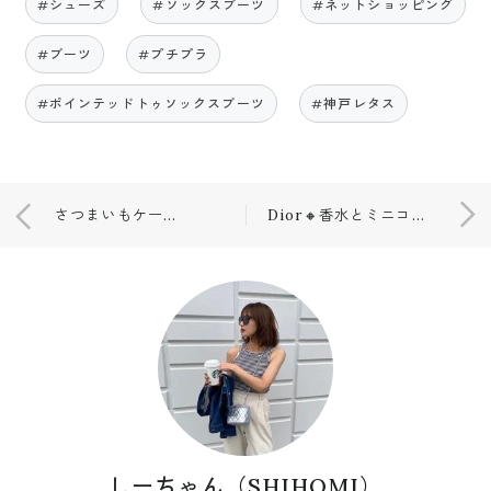
#シューズ
#ソックスブーツ
#ネットショッピング
#ブーツ
#プチプラ
#ポインテッドトゥソックスブーツ
#神戸レタス
さつまいもケーキ🍠🍴
Dior🔸香水とミニコスメ💕
しーちゃん（SHIHOMI）