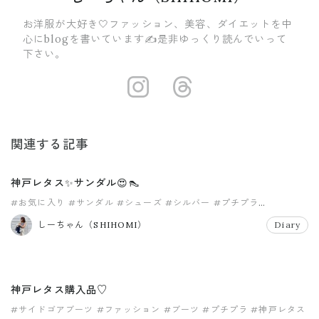
お洋服が大好き🤍ファッション、美容、ダイエットを中
心にblogを書いています✍️是非ゆっくり読んでいって
下さい。
https://insta
https://ww
関連する記事
神戸レタス✨サンダル😍👠
#お気に入り
#サンダル
#シューズ
#シルバー
#プチプラ
#神戸レタス
しーちゃん（SHIHOMI）
Diary
神戸レタス購入品♡
#サイドゴアブーツ
#ファッション
#ブーツ
#プチプラ
#神戸レタス