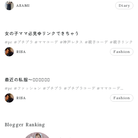
#購入品
ASAMI
Diary
女の子ママ必見🍓リンクできちゃう
#pr
#プチプラ
#ママコーデ
#神戸レタス
#親子コーデ
#親子リンク
RISA
Fashion
最近の私服〜✌🏽✌🏽✌🏽
#pr
#ファッション
#プチプラ
#プチプラコーデ
#ママコーデ
#ママファッション
RISA
Fashion
Blogger Ranking