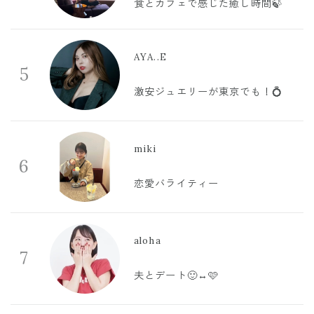
食とカフェで感じた癒し時間🍃
AYA..E
5
激安ジュエリーが東京でも！💍
miki
6
恋愛バライティー
aloha
7
夫とデート🙂‍↔️🩷