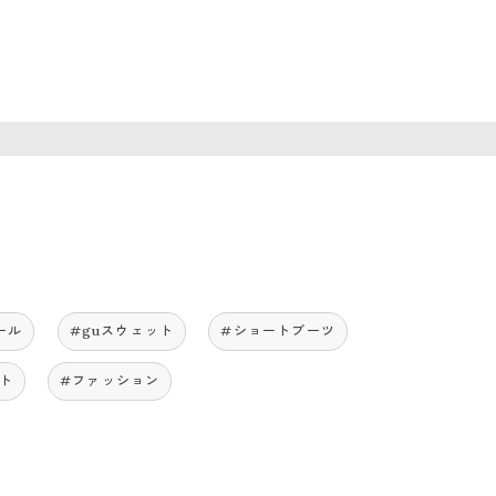
ール
#guスウェット
#ショートブーツ
ト
#ファッション