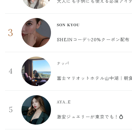
大人にも子供にも使える必須アイ
𝐒𝐎𝐍 𝐊𝐘𝐎𝐔
3
SHEINコーデ✨20%クーポン配布
ナッパ
4
富士マリオットホテル山中湖｜朝食
AYA..E
5
激安ジュエリーが東京でも！💍