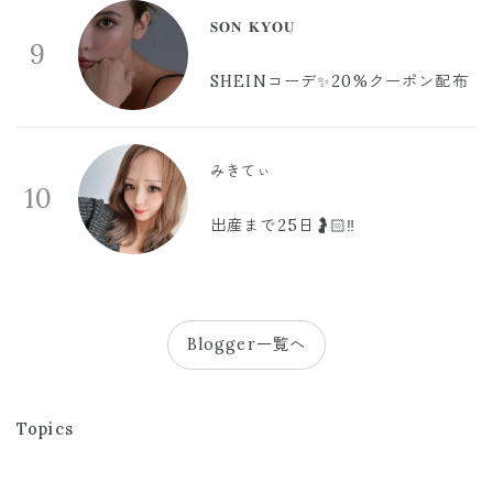
𝐒𝐎𝐍 𝐊𝐘𝐎𝐔
9
SHEINコーデ✨20%クーポン配布
みきてぃ
10
出産まで25日🤰🏻‼️
Blogger一覧へ
Topics