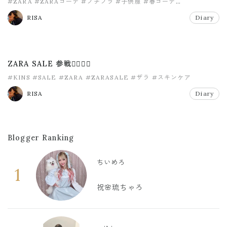
#ZARA
#ZARAコーデ
#プチプラ
#子供服
#春コーデ
#春ファッション
RISA
Diary
ZARA SALE 参戦✌🏾💫💫
#KINS
#SALE
#ZARA
#ZARASALE
#ザラ
#スキンケア
RISA
Diary
Blogger Ranking
ちいめろ
1
祝🌸琉ちゃろ