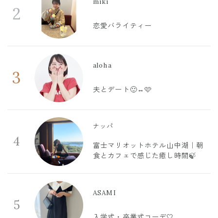
miki
2
恋愛バライティー
aloha
3
夫とデート🙂‍↔️🩷
ナッパ
4
富士マリオットホテル山中湖｜朝
食とカフェで感じた癒し時間🍃
ASAMI
5
入学式・卒業式コーデ🤍