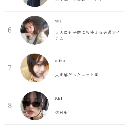
yui
6
大人にも子供にも使える必須アイ
テム
miku
7
大正解だったニット🐏
KEI
8
休日☕️