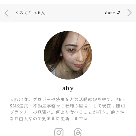
クスぐられる女心。💄
date 💕
aby
大阪出身。ブロガーや読モなどの活動経験を得て、PR・
SNS運用・不動産事務から転職３回目にして現在は照明
プランナーの見習い。何より食べることが好き。飽き性
な自由人なので気ままに更新します☺
https://www.i
https://ww