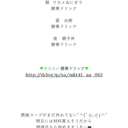
朝 ワカメおにぎり
酵素ドリンク
昼 お粥
酵素ドリンク
夜 親子丼
酵素ドリンク
▼
オススメ
酵素ドリンク
▼
http://dclog.jp/sa/mkt41_aa_063
燃焼スープがまだ作れてない˚‧º·(˚ ˃̣̣̥᷄⌓˂̣̣̥᷅ )‧º·˚
明日には材料買えそうだから
明後日から始めます！💪✨❤️