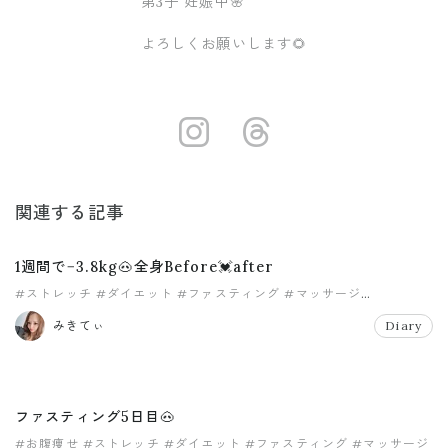
第3子 妊娠中🌸
よろしくお願いします🌻
https://www.i
https://ww
関連する記事
1週間で−3.8kg🐽全身Before💓after
#ストレッチ
#ダイエット
#ファスティング
#マッサージ
#リンパマッサージ
#レコーディング
みきてぃ
Diary
ファスティング5日目🐽
#お腹痩せ
#ストレッチ
#ダイエット
#ファスティング
#マッサージ