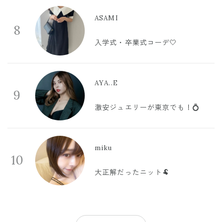
ASAMI
8
入学式・卒業式コーデ🤍
AYA..E
9
激安ジュエリーが東京でも！💍
miku
10
大正解だったニット🐏