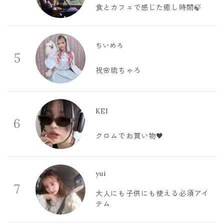
食とカフェで感じた癒し時間🍃
ちいめろ
5
祝🌸琉ちゃろ
KEI
6
クロムでお買い物🖤
yui
7
大人にも子供にも使える必須アイ
テム