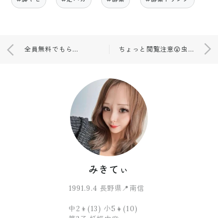
全員無料でもらえる( ﾟдﾟ )♡！！
ちょっと閲覧注意😲虫刺され？🤔
みきてぃ
1991.9.4 長野県📍南信
中2👦(13) 小5👧(10)