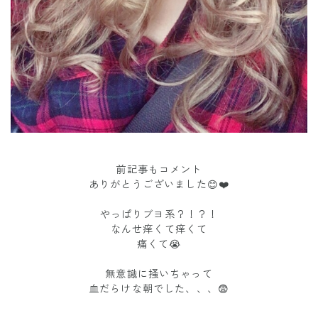
前記事もコメント
ありがとうございました😊❤️
やっぱりブヨ系？！？！
なんせ痒くて痒くて
痛くて😭
無意識に掻いちゃって
血だらけな朝でした、、、😨