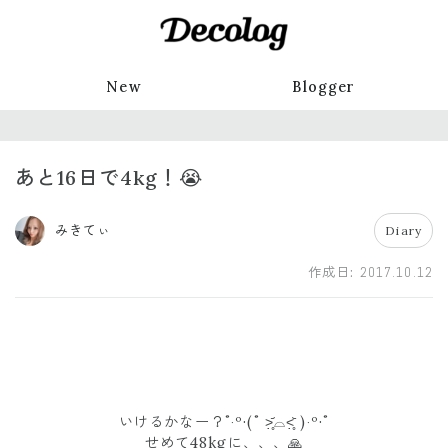
New
Blogger
あと16日で4kg！😭
みきてぃ
Diary
作成日:
2017.10.12
いけるかなー？˚‧º·(˚ ˃̣̣̥᷄⌓˂̣̣̥᷅ )‧º·˚
せめて48kgに、、、🙏