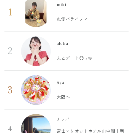
miki
1
恋愛バライティー
aloha
2
夫とデート🙂‍↔️🩷
Ayu
3
大阪へ
ナッパ
4
富士マリオットホテル山中湖｜朝