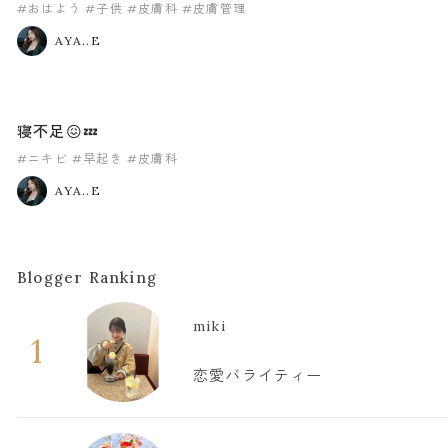
#おはよう
#子供
#皮膚科
#皮膚管理
AYA..E
寝不足😖💤
#ニキビ
#早起き
#皮膚科
AYA..E
Blogger Ranking
miki
1
恋愛バライティー