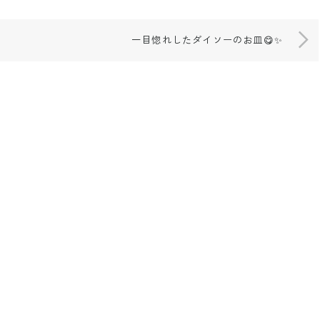
一目惚れしたダイソーのお皿😋✨
gram.com/__shihomi___0818
w.threads.net/@shihomi_818