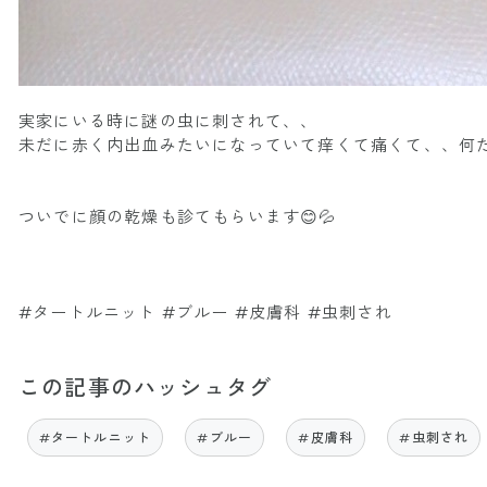
実家にいる時に謎の虫に刺されて、、
未だに赤く内出血みたいになっていて痒くて痛くて、、何だ
ついでに顔の乾燥も診てもらいます😊💦
#タートルニット #ブルー #皮膚科 #虫刺され
この記事のハッシュタグ
#タートルニット
#ブルー
#皮膚科
#虫刺され