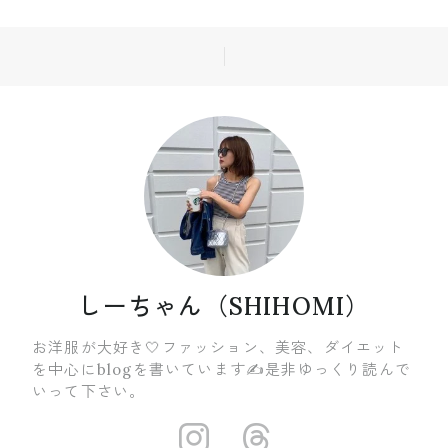
しーちゃん（SHIHOMI）
お洋服が大好き🤍ファッション、美容、ダイエット
を中心にblogを書いています✍️是非ゆっくり読んで
いって下さい。
https://insta
https://ww