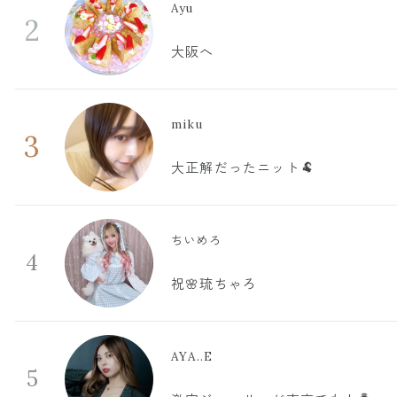
Ayu
2
大阪へ
miku
3
大正解だったニット🐏
ちいめろ
4
祝🌸琉ちゃろ
AYA..E
5