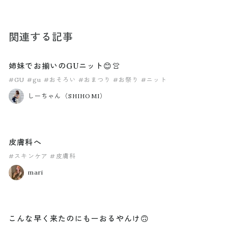
関連する記事
姉妹でお揃いのGUニット😊👚
#GU
#gu
#おそろい
#おまつり
#お祭り
#ニット
しーちゃん（SHIHOMI）
皮膚科へ
#スキンケア
#皮膚科
mari
こんな早く来たのにもーおるやんけ🙃