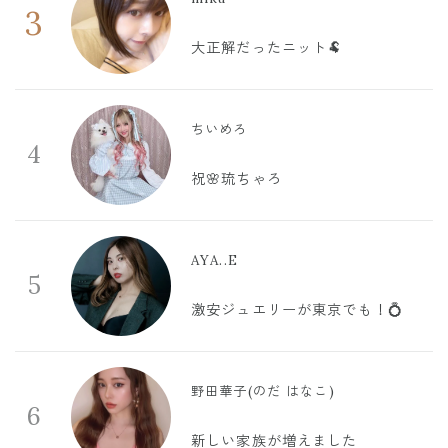
3
大正解だったニット🐏
ちいめろ
4
祝🌸琉ちゃろ
AYA..E
5
激安ジュエリーが東京でも！💍
野田華子(のだ はなこ)
6
新しい家族が増えました