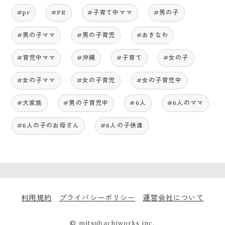
#pr
#PR
#子育て中ママ
#男の子
#男の子ママ
#男の子育児
#おきなわ
#育児中ママ
#沖縄
#子育て
#女の子
#女の子ママ
#女の子育児
#女の子育児中
#大家族
#男の子育児中
#6人
#6人のママ
#6人の子のお母さん
#6人の子供達
利用規約
プライバシーポリシー
運営会社について
© mitsubachiworks inc.