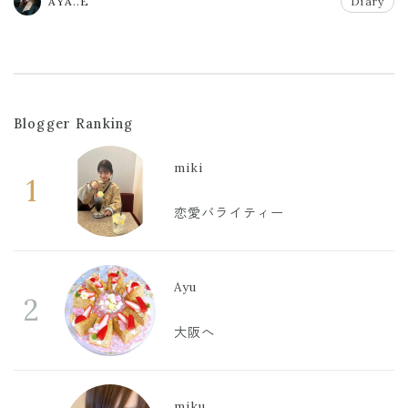
AYA..E
Diary
Blogger Ranking
miki
1
恋愛バライティー
Ayu
2
大阪へ
miku