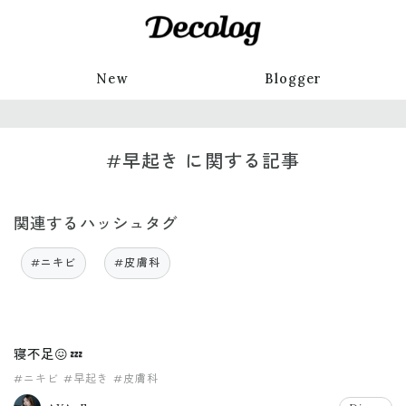
New
Blogger
#早起き に関する記事
関連するハッシュタグ
#ニキビ
#皮膚科
寝不足😖💤
#ニキビ
#早起き
#皮膚科