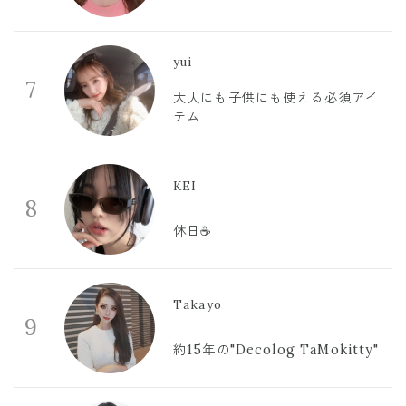
yui
7
大人にも子供にも使える必須アイ
テム
KEI
8
休日☕️
Takayo
9
約15年の"Decolog TaMokitty"