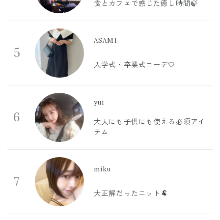
食とカフェで感じた癒し時間🍃
ASAMI
5
入学式・卒業式コーデ🤍
yui
6
大人にも子供にも使える必須アイ
テム
miku
7
大正解だったニット🐏