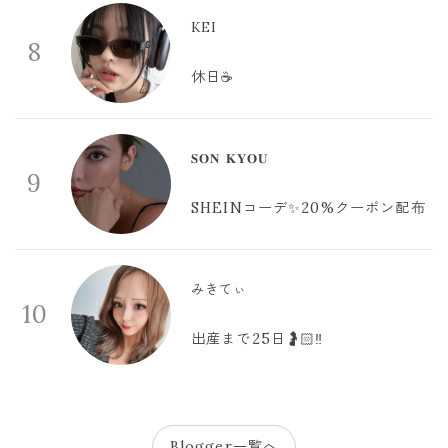
KEI
8
休日☕️
𝐒𝐎𝐍 𝐊𝐘𝐎𝐔
9
SHEINコーデ✨20%クーポン配布
みきてぃ
10
出産まで25日🤰🏻‼️
Blogger一覧へ