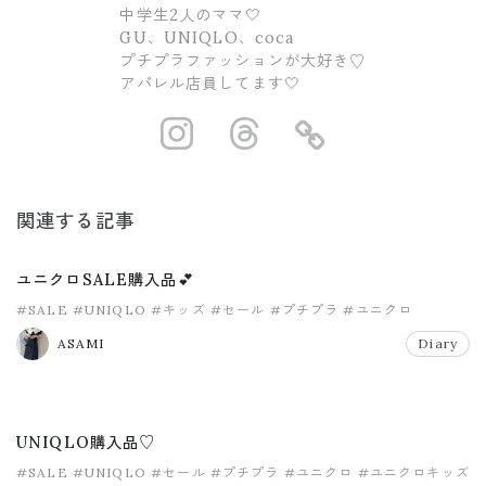
中学生2人のママ🤍
GU、UNIQLO、coca
プチプラファッションが大好き♡
アパレル店員してます🤍
https://www.ins
https://www.
https://
関連する記事
ユニクロSALE購入品💕
#SALE
#UNIQLO
#キッズ
#セール
#プチプラ
#ユニクロ
ASAMI
Diary
UNIQLO購入品♡
#SALE
#UNIQLO
#セール
#プチプラ
#ユニクロ
#ユニクロキッズ