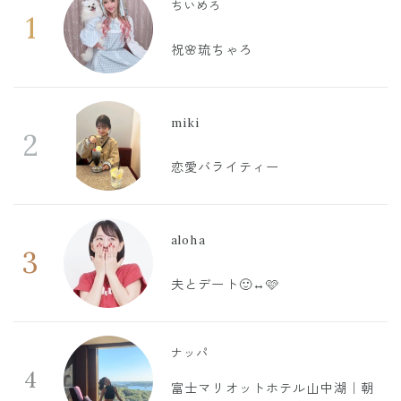
ちいめろ
1
祝🌸琉ちゃろ
miki
2
恋愛バライティー
aloha
3
夫とデート🙂‍↔️🩷
ナッパ
4
富士マリオットホテル山中湖｜朝