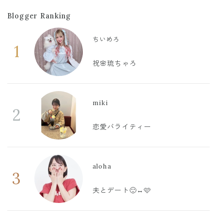
Blogger Ranking
ちいめろ
1
祝🌸琉ちゃろ
miki
2
恋愛バライティー
aloha
3
夫とデート🙂‍↔️🩷