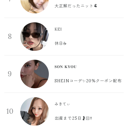
大正解だったニット🐏
KEI
8
休日☕️
𝐒𝐎𝐍 𝐊𝐘𝐎𝐔
9
SHEINコーデ✨20%クーポン配布
みきてぃ
10
出産まで25日🤰🏻‼️