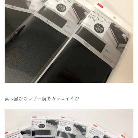
真っ黒♡♡レザー調でカッコイイ♡