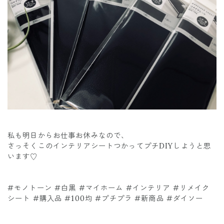
私も明日からお仕事お休みなので、
さっそくこのインテリアシートつかってプチDIYしようと思
います♡
#モノトーン #白黒 #マイホーム #インテリア #リメイク
シート #購入品 #100均 #プチプラ #新商品 #ダイソー