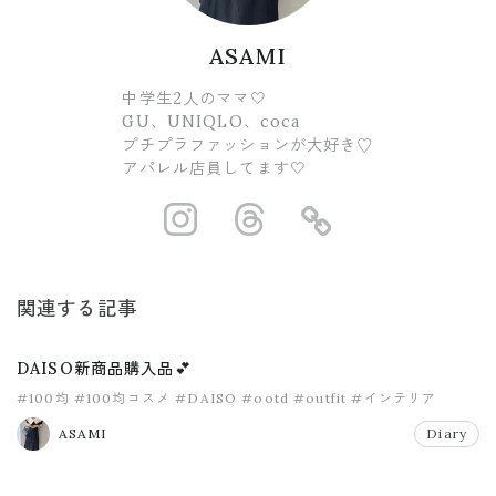
ASAMI
中学生2人のママ🤍
GU、UNIQLO、coca
プチプラファッションが大好き♡
アパレル店員してます🤍
https://www.ins
https://www.
https://
関連する記事
DAISO新商品購入品💕
#100均
#100均コスメ
#DAISO
#ootd
#outfit
#インテリア
ASAMI
Diary