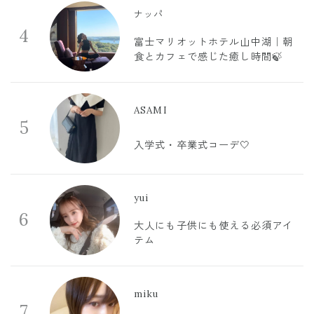
ナッパ
4
富士マリオットホテル山中湖｜朝
食とカフェで感じた癒し時間🍃
ASAMI
5
入学式・卒業式コーデ🤍
yui
6
大人にも子供にも使える必須アイ
テム
miku
7