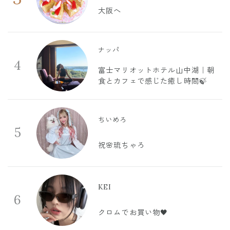
大阪へ
ナッパ
4
富士マリオットホテル山中湖｜朝
食とカフェで感じた癒し時間🍃
ちいめろ
5
祝🌸琉ちゃろ
KEI
6
クロムでお買い物🖤