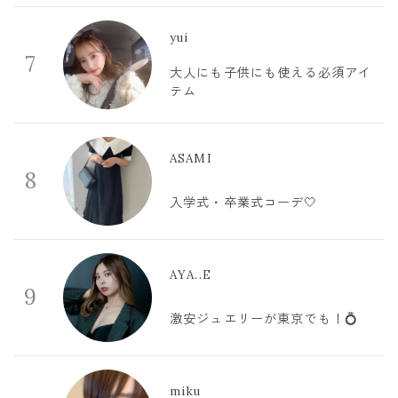
yui
7
大人にも子供にも使える必須アイ
テム
ASAMI
8
入学式・卒業式コーデ🤍
AYA..E
9
激安ジュエリーが東京でも！💍
miku