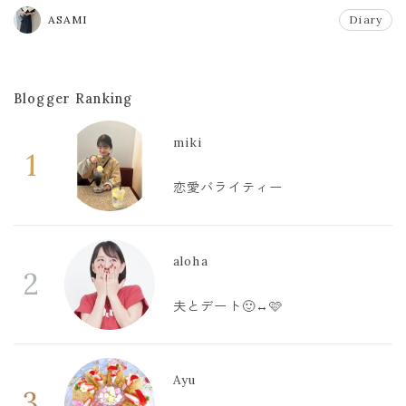
ASAMI
Diary
Blogger Ranking
miki
1
恋愛バライティー
aloha
2
夫とデート🙂‍↔️🩷
Ayu
3