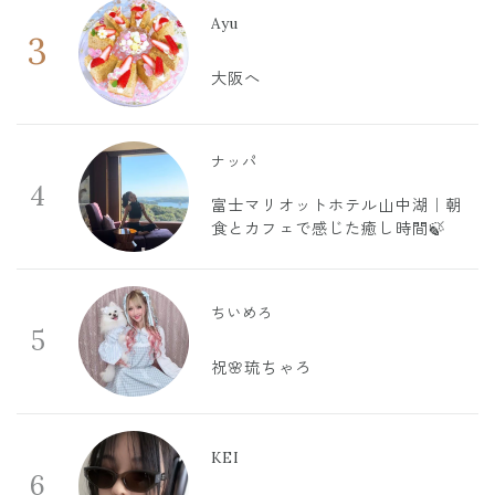
Ayu
3
大阪へ
ナッパ
4
富士マリオットホテル山中湖｜朝
食とカフェで感じた癒し時間🍃
ちいめろ
5
祝🌸琉ちゃろ
KEI
6