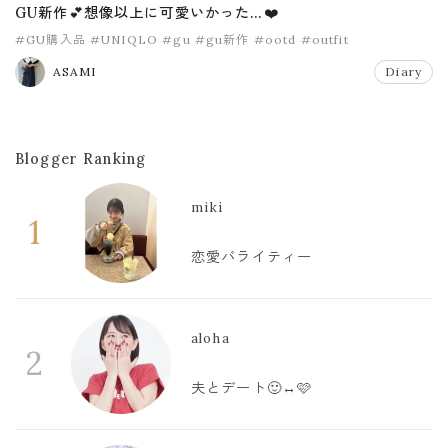
GU新作💕想像以上に可愛いかった…❤️
#GU購入品
#UNIQLO
#gu
#gu新作
#ootd
#outfit
ASAMI
Diary
Blogger Ranking
miki
1
恋愛バライティー
aloha
2
夫とデート🙂‍↔️🩷