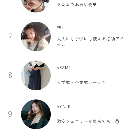
クロムでお買い物🖤
yui
7
大人にも子供にも使える必須アイ
テム
ASAMI
8
入学式・卒業式コーデ🤍
AYA..E
9
激安ジュエリーが東京でも！💍