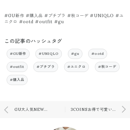
#GU新作 #購入品 #プチプラ #秋コーデ #UNIQLO #ユ
ニクロ #ootd #outfit #gu
この記事のハッシュタグ
#GU新作
#UNIQLO
#gu
#ootd
#outfit
#プチプラ
#ユニクロ
#秋コーデ
#購入品
GU大人気NEWスウェット❤️
3COINSお得で可愛い❤️