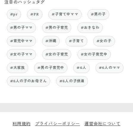
注目のハッシュタグ
#pr
#PR
#子育て中ママ
#男の子
#男の子ママ
#男の子育児
#おきなわ
#育児中ママ
#沖縄
#子育て
#女の子
#女の子ママ
#女の子育児
#女の子育児中
#大家族
#男の子育児中
#6人
#6人のママ
#6人の子のお母さん
#6人の子供達
利用規約
プライバシーポリシー
運営会社について