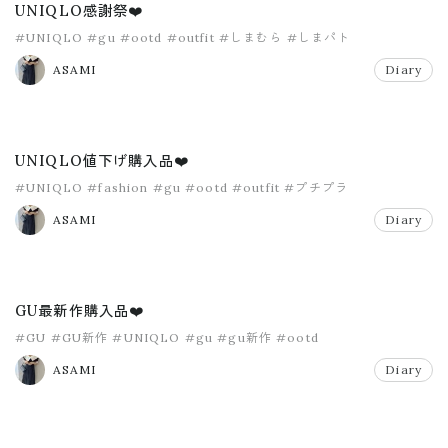
UNIQLO感謝祭❤️
#UNIQLO
#gu
#ootd
#outfit
#しまむら
#しまパト
ASAMI
Diary
UNIQLO値下げ購入品❤️
#UNIQLO
#fashion
#gu
#ootd
#outfit
#プチプラ
ASAMI
Diary
GU最新作購入品❤️
#GU
#GU新作
#UNIQLO
#gu
#gu新作
#ootd
ASAMI
Diary