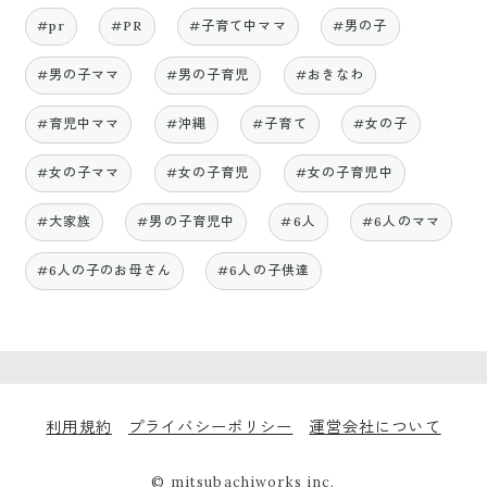
#pr
#PR
#子育て中ママ
#男の子
#男の子ママ
#男の子育児
#おきなわ
#育児中ママ
#沖縄
#子育て
#女の子
#女の子ママ
#女の子育児
#女の子育児中
#大家族
#男の子育児中
#6人
#6人のママ
#6人の子のお母さん
#6人の子供達
利用規約
プライバシーポリシー
運営会社について
© mitsubachiworks inc.