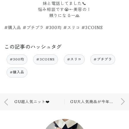
妹と電話してました📞
悩み相談です😭←美容の！
頼りになるー🙏
#購入品 #プチプラ #300均 #スリコ #3COINS
この記事のハッシュタグ
#300均
#3COINS
#スリコ
#プチプラ
#購入品
GU超人気ニット❤️
GU大人気商品が今年も❤️