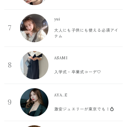
yui
7
大人にも子供にも使える必須アイ
テム
ASAMI
8
入学式・卒業式コーデ🤍
AYA..E
9
激安ジュエリーが東京でも！💍