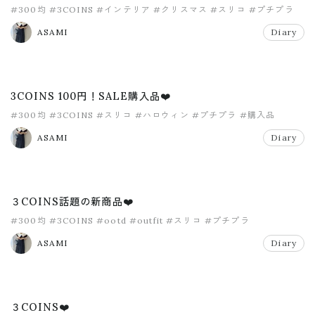
#300均
#3COINS
#インテリア
#クリスマス
#スリコ
#プチプラ
ASAMI
Diary
3COINS 100円！SALE購入品❤️
#300均
#3COINS
#スリコ
#ハロウィン
#プチプラ
#購入品
ASAMI
Diary
３COINS話題の新商品❤️
#300均
#3COINS
#ootd
#outfit
#スリコ
#プチプラ
ASAMI
Diary
３COINS❤️