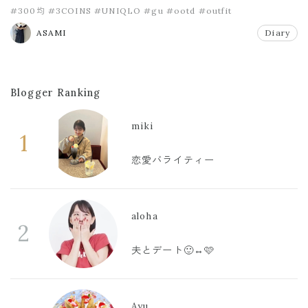
#300均
#3COINS
#UNIQLO
#gu
#ootd
#outfit
ASAMI
Diary
Blogger Ranking
miki
1
恋愛バライティー
aloha
2
夫とデート🙂‍↔️🩷
Ayu