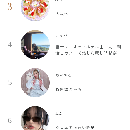
3
大阪へ
ナッパ
4
富士マリオットホテル山中湖｜朝
食とカフェで感じた癒し時間🍃
ちいめろ
5
祝🌸琉ちゃろ
KEI
6
クロムでお買い物🖤