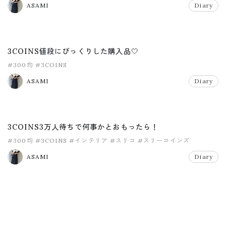
ASAMI
Diary
3COINS値段にびっくりした購入品🤍
#300均
#3COINS
ASAMI
Diary
3COINS3万人待ちで何事かとおもったら！
#300均
#3COINS
#インテリア
#スリコ
#スリーコインズ
ASAMI
Diary