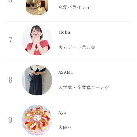
恋愛バライティー
aloha
7
夫とデート🙂‍↔️🩷
ASAMI
8
入学式・卒業式コーデ🤍
Ayu
9
大阪へ