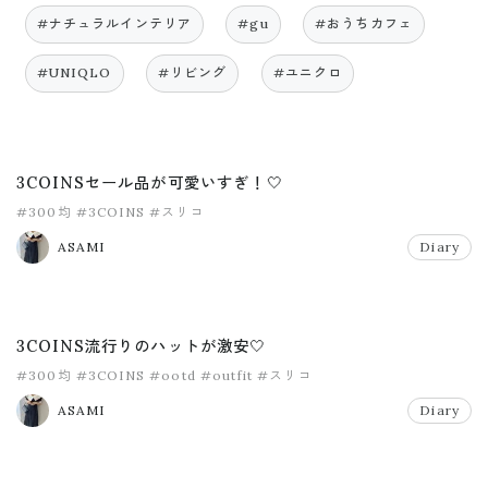
#ナチュラルインテリア
#gu
#おうちカフェ
#UNIQLO
#リビング
#ユニクロ
3COINSセール品が可愛いすぎ！🤍
#300均
#3COINS
#スリコ
ASAMI
Diary
3COINS流行りのハットが激安🤍
#300均
#3COINS
#ootd
#outfit
#スリコ
ASAMI
Diary