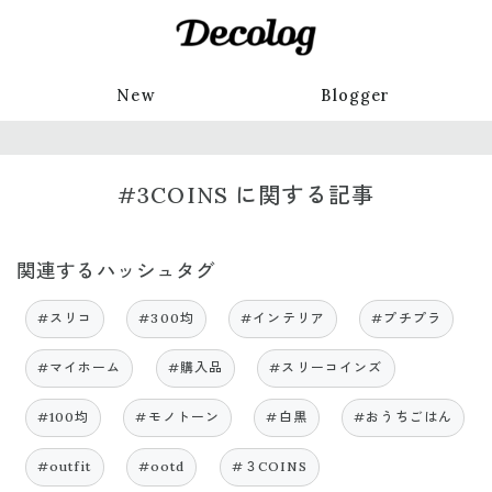
New
Blogger
#3COINS に関する記事
関連するハッシュタグ
#スリコ
#300均
#インテリア
#プチプラ
#マイホーム
#購入品
#スリーコインズ
#100均
#モノトーン
#白黒
#おうちごはん
#outfit
#ootd
#３COINS