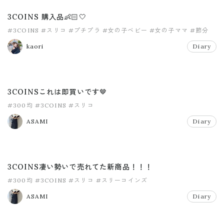
3COINS 購入品👶🏻🤍
#3COINS
#スリコ
#プチプラ
#女の子ベビー
#女の子ママ
#節分
kaori
Diary
3COINSこれは即買いです🤎
#300均
#3COINS
#スリコ
ASAMI
Diary
3COINS凄い勢いで売れてた新商品！！！
#300均
#3COINS
#スリコ
#スリーコインズ
ASAMI
Diary