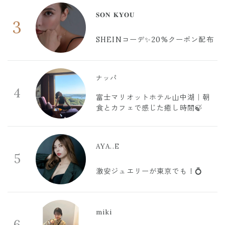
𝐒𝐎𝐍 𝐊𝐘𝐎𝐔
3
SHEINコーデ✨20%クーポン配布
ナッパ
4
富士マリオットホテル山中湖｜朝
食とカフェで感じた癒し時間🍃
AYA..E
5
激安ジュエリーが東京でも！💍
miki
6