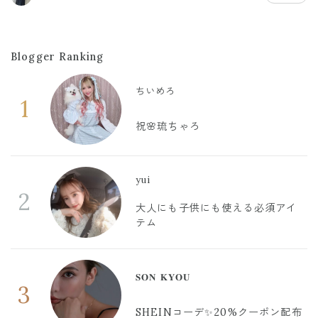
Blogger Ranking
ちいめろ
1
祝🌸琉ちゃろ
yui
2
大人にも子供にも使える必須アイ
テム
𝐒𝐎𝐍 𝐊𝐘𝐎𝐔
3
SHEINコーデ✨20%クーポン配布