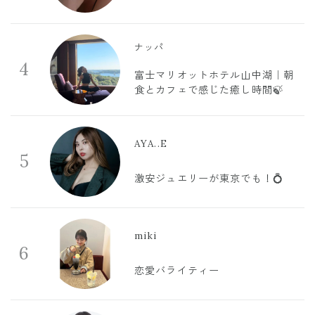
ナッパ
4
富士マリオットホテル山中湖｜朝
食とカフェで感じた癒し時間🍃
AYA..E
5
激安ジュエリーが東京でも！💍
miki
6
恋愛バライティー