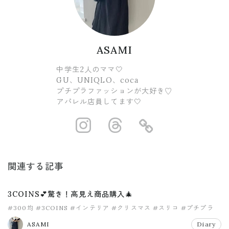
ASAMI
中学生2人のママ🤍
GU、UNIQLO、coca
プチプラファッションが大好き♡
アパレル店員してます🤍
https://www.ins
https://www.
https://
関連する記事
3COINS💕驚き！高見え商品購入🎄
#300均
#3COINS
#インテリア
#クリスマス
#スリコ
#プチプラ
ASAMI
Diary