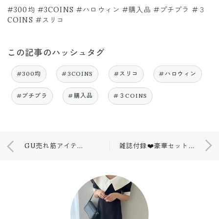
#300均 #3COINS #ハロウィン #購入品 #プチプラ #３
COINS #スリコ
この記事のハッシュタグ
#300均
#3COINS
#スリコ
#ハロウィン
#プチプラ
#購入品
#３COINS
GU売れ筋アイテム💕ついついこればかり着ちゃう…🥺
雑誌付録❤️豪華セット💕