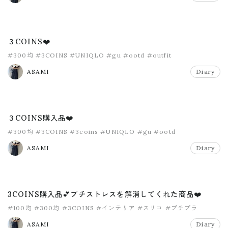
３COINS❤️
#300均
#3COINS
#UNIQLO
#gu
#ootd
#outfit
ASAMI
Diary
３COINS購入品❤️
#300均
#3COINS
#3coins
#UNIQLO
#gu
#ootd
ASAMI
Diary
3COINS購入品💕プチストレスを解消してくれた商品❤️
#100均
#300均
#3COINS
#インテリア
#スリコ
#プチプラ
ASAMI
Diary