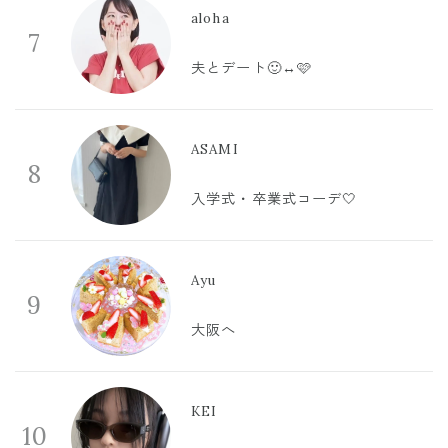
aloha
7
夫とデート🙂‍↔️🩷
ASAMI
8
入学式・卒業式コーデ🤍
Ayu
9
大阪へ
KEI
10