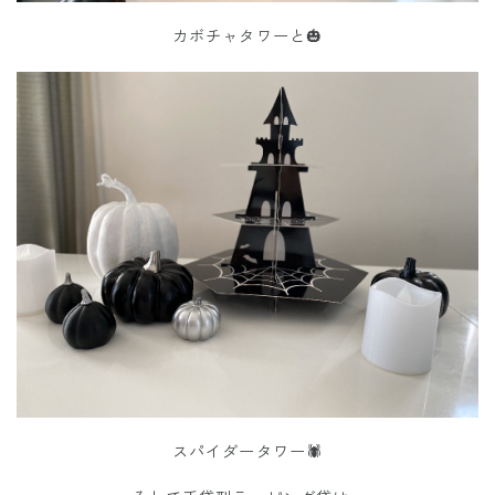
カボチャタワーと🎃
スパイダータワー🕷