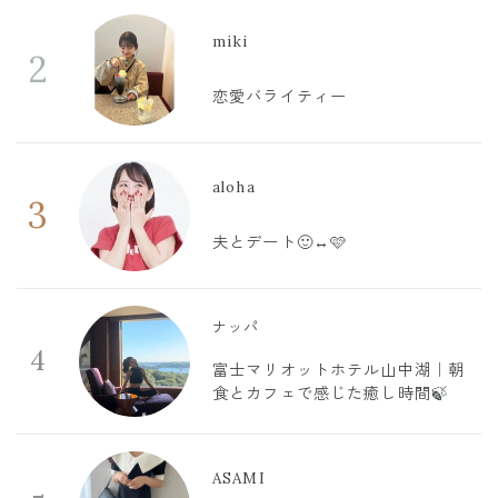
miki
2
恋愛バライティー
aloha
3
夫とデート🙂‍↔️🩷
ナッパ
4
富士マリオットホテル山中湖｜朝
食とカフェで感じた癒し時間🍃
ASAMI