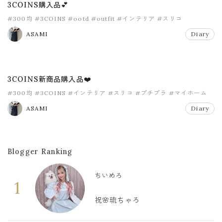
3COINS購入品💕
#300均
#3COINS
#ootd
#outfit
#インテリア
#スリコ
ASAMI
Diary
3COINS新商品購入品❤️
#300均
#3COINS
#インテリア
#スリコ
#プチプラ
#マイホーム
ASAMI
Diary
Blogger Ranking
ちいめろ
1
祝🌸琉ちゃろ