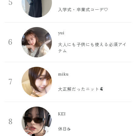
5
入学式・卒業式コーデ🤍
yui
6
大人にも子供にも使える必須アイ
テム
miku
7
大正解だったニット🐏
KEI
8
休日☕️