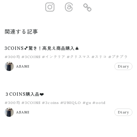
https://www.ins
https://www.
https://
関連する記事
3COINS💕驚き！高見え商品購入🎄
#300均
#3COINS
#インテリア
#クリスマス
#スリコ
#プチプラ
ASAMI
Diary
３COINS購入品❤️
#300均
#3COINS
#3coins
#UNIQLO
#gu
#ootd
ASAMI
Diary