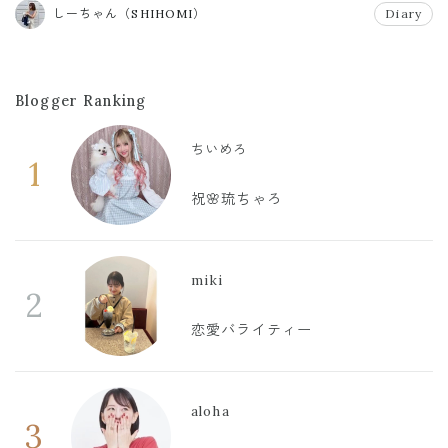
しーちゃん（SHIHOMI）
Diary
Blogger Ranking
ちいめろ
1
祝🌸琉ちゃろ
miki
2
恋愛バライティー
aloha
3