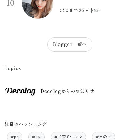
10
出産まで25日🤰🏻‼️
Blogger一覧へ
Topics
Decologからのお知らせ
注目のハッシュタグ
#pr
#PR
#子育て中ママ
#男の子