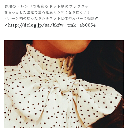
春服のトレンドでもあるドット柄のブラウス✨
さらっとした生地で着心地良くシワになりにくい！
バルーン袖のゆったりシルエットは体型カバーにも🙆💕
✔
http://dclog.jp/sa/bkfw_tmk_ab0054