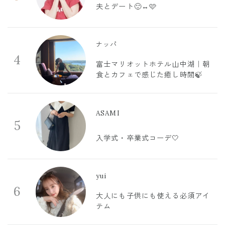
夫とデート🙂‍↔️🩷
ナッパ
4
富士マリオットホテル山中湖｜朝
食とカフェで感じた癒し時間🍃
ASAMI
5
入学式・卒業式コーデ🤍
yui
6
大人にも子供にも使える必須アイ
テム