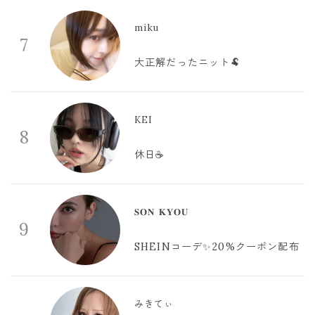
miku
7
大正解だったニット🐏
KEI
8
休日☕️
𝐒𝐎𝐍 𝐊𝐘𝐎𝐔
9
SHEINコーデ✨20%クーポン配布
みきてぃ