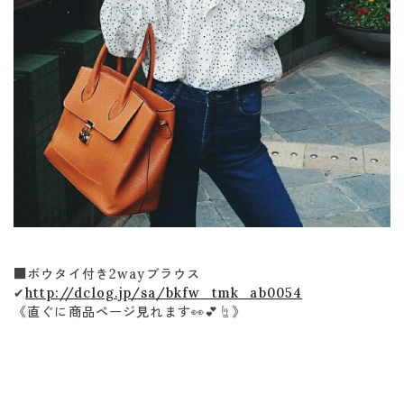
■ボウタイ付き2wayブラウス
✔
http://dclog.jp/sa/bkfw_tmk_ab0054
《直ぐに商品ページ見れます👀💕☝》