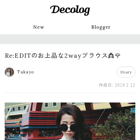
New
Blogger
Re:EDITのお上品な2wayブラウス👸🌹
Takayo
Diary
作成日:
2018.2.12