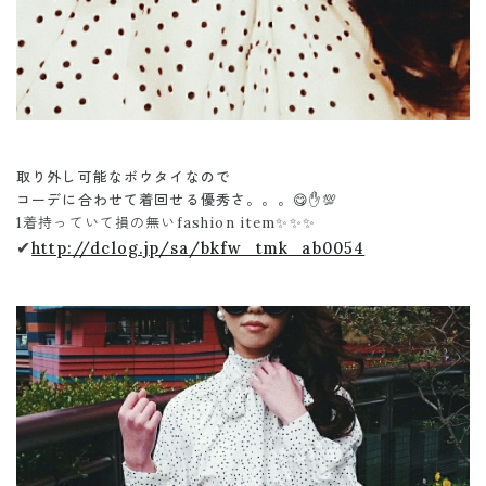
取り外し可能なボウタイなので
コーデに合わせて着回せる優秀さ。。。😋✋💯
1着持っていて損の無いfashion item✨✨✨
✔
http://dclog.jp/sa/bkfw_tmk_ab0054