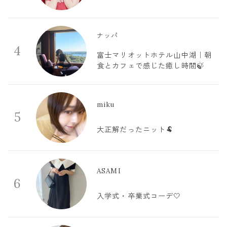
ナッパ
4
富士マリオットホテル山中湖｜朝
食とカフェで感じた癒し時間🍃
miku
5
大正解だったニット🐏
ASAMI
6
入学式・卒業式コーデ🤍