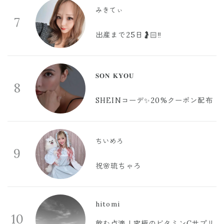
みきてぃ
7
出産まで25日🤰🏻‼️
𝐒𝐎𝐍 𝐊𝐘𝐎𝐔
8
SHEINコーデ✨20%クーポン配布
ちいめろ
9
祝🌸琉ちゃろ
hitomi
10
飲む点滴！究極のビタミンCサプリ