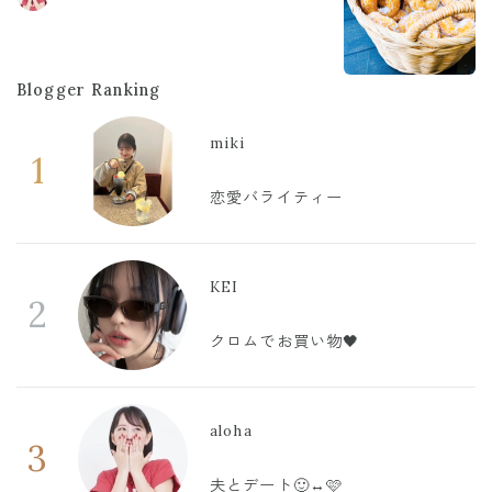
Blogger Ranking
miki
1
恋愛バライティー
KEI
2
クロムでお買い物🖤
aloha
3
夫とデート🙂‍↔️🩷