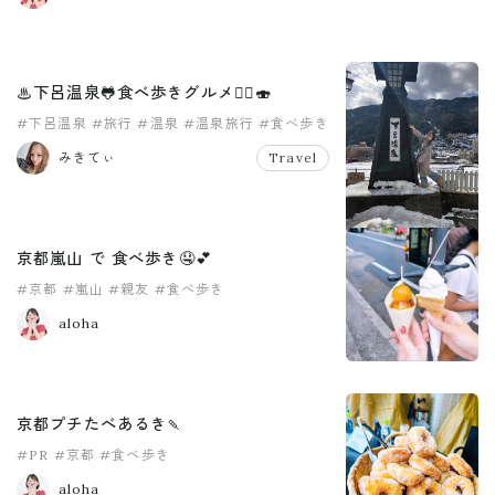
♨︎下呂温泉🐸食べ歩きグルメ🚶‍♀️🍣
#下呂温泉
#旅行
#温泉
#温泉旅行
#食べ歩き
みきてぃ
Travel
京都嵐山 で 食べ歩き🤤💕
#京都
#嵐山
#親友
#食べ歩き
aloha
京都プチたべあるき🍡
#PR
#京都
#食べ歩き
aloha