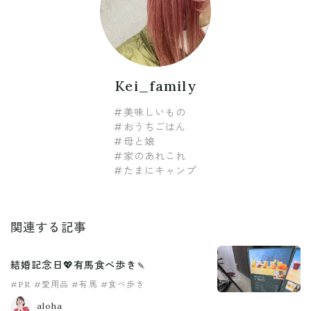
Kei_family
#美味しいもの
#おうちごはん
#母と娘
#家のあれこれ
#たまにキャンプ
関連する記事
結婚記念日💖有馬食べ歩き🍡
#PR
#愛用品
#有馬
#食べ歩き
aloha