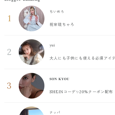
ちいめろ
1
祝🌸琉ちゃろ
yui
2
大人にも子供にも使える必須アイ
𝐒𝐎𝐍 𝐊𝐘𝐎𝐔
3
SHEINコーデ✨20%クーポン配布
ナッパ