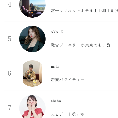
4
富士マリオットホテル山中湖｜朝食
AYA..E
5
激安ジュエリーが東京でも！💍
miki
6
恋愛バライティー
aloha
7
夫とデート🙂‍↔️🩷