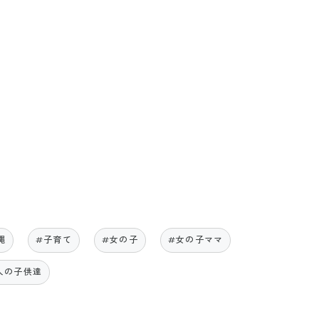
縄
#子育て
#女の子
#女の子ママ
人の子供達