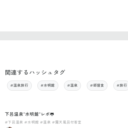
関連するハッシュタグ
#温泉旅行
#水明館
#温泉
#部屋食
#旅行
下呂温泉"水明館"レポ🐸
#下呂温泉
#水明館
#温泉
#露天風呂付客室