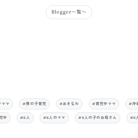
Blogger一覧へ
子ママ
#男の子育児
#おきなわ
#育児中ママ
#沖
児中
#6人
#6人のママ
#6人の子のお母さん
#6