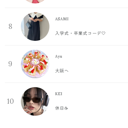
ASAMI
8
入学式・卒業式コーデ🤍
Ayu
9
大阪へ
KEI
10
休日☕️