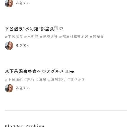
みきてぃ
下呂温泉"水明館"部屋食𓌉𓇋 ‎🤍
#下呂温泉
#水明館
#温泉旅行
#部屋付露天風呂
#部屋食
みきてぃ
♨︎下呂温泉🐸食べ歩きグルメ🚶‍♀️🍣
#下呂温泉
#旅行
#温泉
#温泉旅行
#食べ歩き
みきてぃ
Blogger Ranking