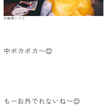
外輪寒いけど
中ポカポカ〜😊
もーお外でれないね〜😊