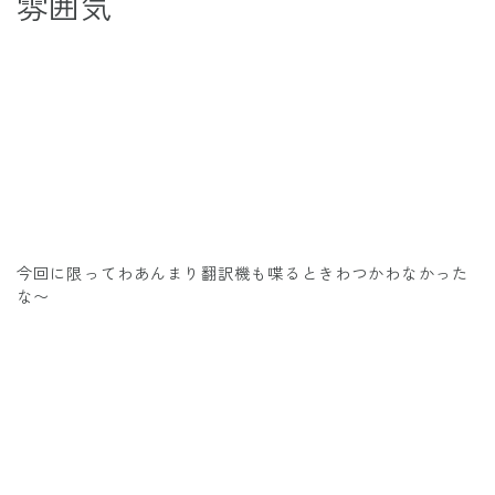
雰囲気
今回に限ってわあんまり翻訳機も喋るときわつかわなかった
な〜