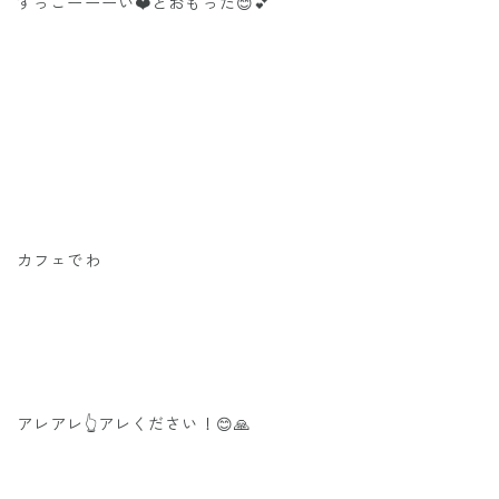
すっごーーーい❤️とおもった😊💕
カフェでわ
アレアレ👆アレください！😊🙏