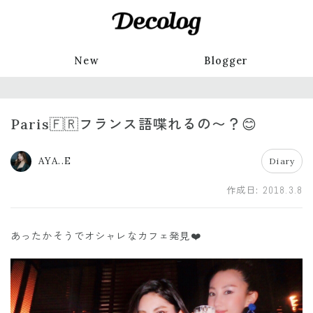
New
Blogger
Paris🇫🇷フランス語喋れるの〜？😊
AYA..E
Diary
作成日:
2018.3.8
あったかそうでオシャレなカフェ発見❤️