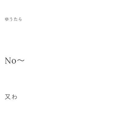
ゆうたら
No〜
又わ