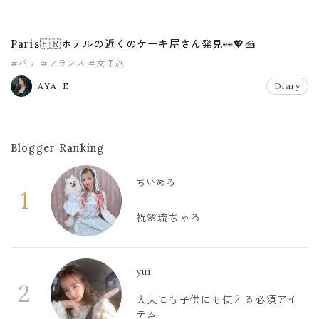
Paris🇫🇷ホテルの近くのケーキ屋さん発見👀💖🍰
#パリ
#フランス
#女子旅
AYA..E
Diary
Blogger Ranking
ちいめろ
1
祝🌸琉ちゃろ
yui
2
大人にも子供にも使える必須アイ
テム