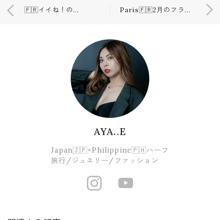
🇫🇷イイね！の数3度見😳😳😳？
Paris🇫🇷2月のフランスわまだまだ寒い☃️
AYA..E
Japan🇯🇵×Philippine🇵🇭ハーフ
旅行/ジュエリー/ファッション
https://www.i
https://ww