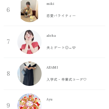
miki
6
恋愛バライティー
aloha
7
夫とデート🙂‍↔️🩷
ASAMI
8
入学式・卒業式コーデ🤍
Ayu
9