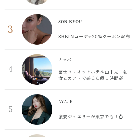
𝐒𝐎𝐍 𝐊𝐘𝐎𝐔
3
SHEINコーデ✨20%クーポン配布
ナッパ
4
富士マリオットホテル山中湖｜朝
食とカフェで感じた癒し時間🍃
AYA..E
5
激安ジュエリーが東京でも！💍