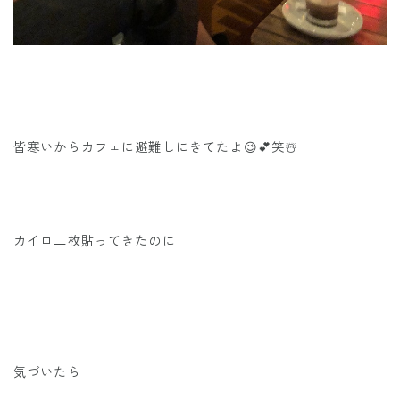
皆寒いからカフェに避難しにきてたよ😉💕笑☃️
カイロ二枚貼ってきたのに
気づいたら