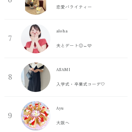
恋愛バライティー
aloha
7
夫とデート🙂‍↔️🩷
ASAMI
8
入学式・卒業式コーデ🤍
Ayu
9
大阪へ