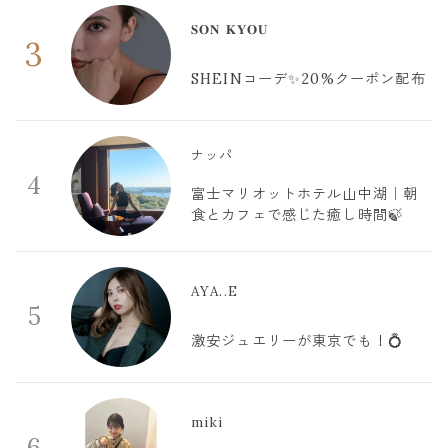
𝐒𝐎𝐍 𝐊𝐘𝐎𝐔
3
SHEINコーデ✨20%クーポン配布
ナッパ
4
富士マリオットホテル山中湖｜朝
食とカフェで感じた癒し時間🍃
AYA..E
5
激安ジュエリーが東京でも！💍
miki
6