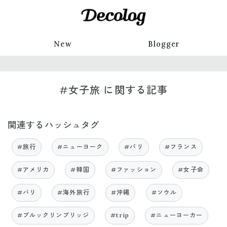
New
Blogger
#女子旅 に関する記事
関連するハッシュタグ
#旅行
#ニューヨーク
#パリ
#フランス
#アメリカ
#韓国
#ファッション
#女子会
#バリ
#海外旅行
#沖縄
#ソウル
#ブルックリンブリッジ
#trip
#ニューヨーカー