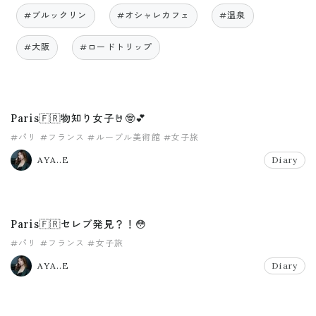
#ブルックリン
#オシャレカフェ
#温泉
#大阪
#ロードトリップ
Paris🇫🇷物知り女子🤘🤓💕
#パリ
#フランス
#ルーブル美術館
#女子旅
AYA..E
Diary
Paris🇫🇷セレブ発見？！😳
#パリ
#フランス
#女子旅
AYA..E
Diary