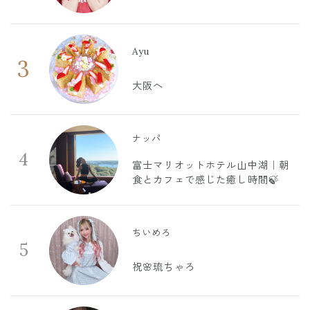
Ayu
3
大阪へ
ナッパ
4
富士マリオットホテル山中湖｜朝
食とカフェで感じた癒し時間🍃
ちいめろ
5
祝🌸琉ちゃろ