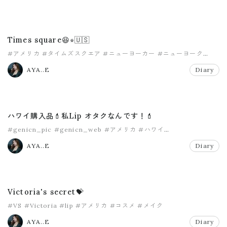
Times square😆⭐︎🇺🇸
#アメリカ
#タイムズスクエア
#ニューヨーカー
#ニューヨーク
#女子旅
AYA..E
Diary
ハワイ購入品💄私Lip オタクなんです！💄
#genicn_pic
#genicn_web
#アメリカ
#ハワイ
#ビクトリアシークレット
#マットリップ
AYA..E
Diary
Victoria's secret💝
#VS
#Victoria
#lip
#アメリカ
#コスメ
#メイク
AYA..E
Diary