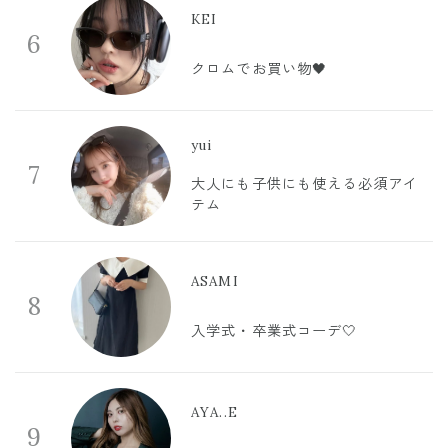
KEI
6
クロムでお買い物🖤
yui
7
大人にも子供にも使える必須アイ
テム
ASAMI
8
入学式・卒業式コーデ🤍
AYA..E
9