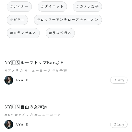
#ディナー
#ダイエット
#カメラ女子
#ビキニ
#ロウワーアンテロープキャニオン
#ロサンゼルス
#ラスベガス
NY🇺🇸ルーフトップBar🌙🍷
#アメリカ
#ニューヨーク
#女子旅
AYA..E
Diary
NY🇺🇸自由の女神🗽
#NY
#アメリカ
#ニューヨーク
AYA..E
Diary