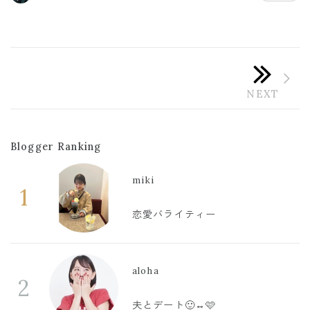
Blogger Ranking
miki
1
恋愛バライティー
aloha
2
夫とデート🙂‍↔️🩷