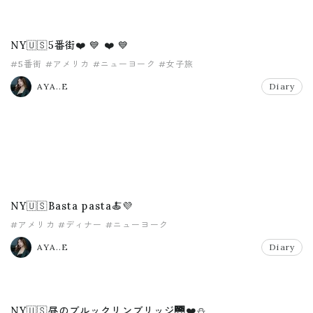
NY🇺🇸5番街❤️ 💙 ❤️ 💙
#5番街
#アメリカ
#ニューヨーク
#女子旅
AYA..E
Diary
NY🇺🇸Basta pasta🍝💜
#アメリカ
#ディナー
#ニューヨーク
AYA..E
Diary
NY🇺🇸昼のブルックリンブリッジ🌉❤️⛄️