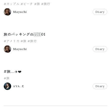
#カップル
#ビーチ
#旅
#旅行
Mayuchi
Diary
旅のパッキング👜🇺🇸01
#アメリカ
#旅
#旅行
Mayuchi
Diary
#旅...✈️❤️
#旅
AYA..E
Diary