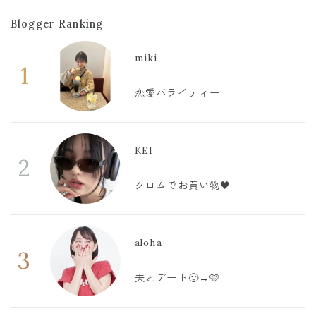
Blogger Ranking
miki
1
恋愛バライティー
KEI
2
クロムでお買い物🖤
aloha
3
夫とデート🙂‍↔️🩷