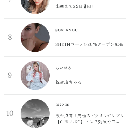
出産まで25日🤰🏻‼️
𝐒𝐎𝐍 𝐊𝐘𝐎𝐔
8
SHEINコーデ✨20%クーポン配布
ちいめろ
9
祝🌸琉ちゃろ
hitomi
10
飲む点滴！究極のビタミンCサプリ
【白玉リポC】とは？効果や口コミ
まとめ