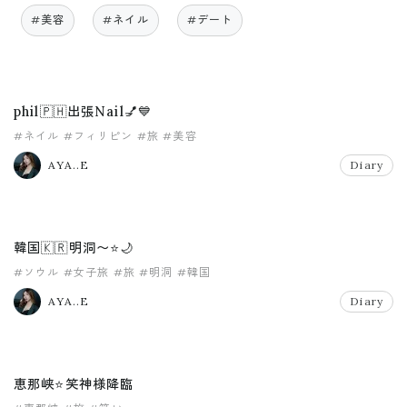
#美容
#ネイル
#デート
phil🇵🇭出張Nail💅💙
#ネイル
#フィリピン
#旅
#美容
AYA..E
Diary
韓国🇰🇷明洞〜⭐️🌙
#ソウル
#女子旅
#旅
#明洞
#韓国
AYA..E
Diary
恵那峡⭐️笑神様降臨