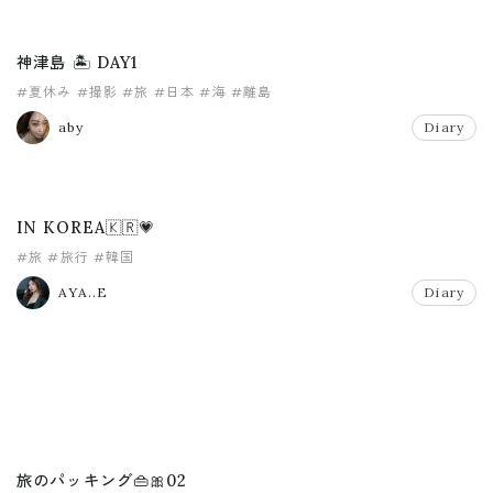
神津島 🏝 DAY1
#夏休み
#撮影
#旅
#日本
#海
#離島
aby
Diary
IN KOREA🇰🇷💗
#旅
#旅行
#韓国
AYA..E
Diary
旅のパッキング👜🎀02