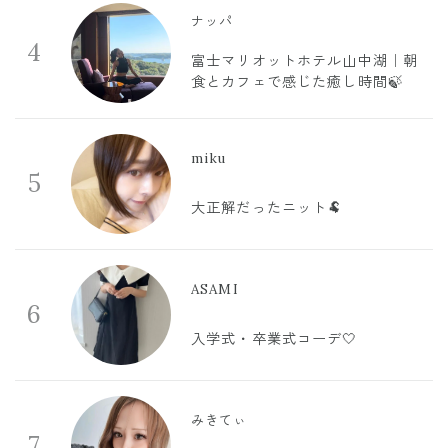
ナッパ
4
富士マリオットホテル山中湖｜朝
食とカフェで感じた癒し時間🍃
miku
5
大正解だったニット🐏
ASAMI
6
入学式・卒業式コーデ🤍
みきてぃ
7