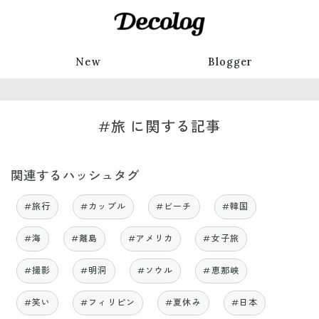
New
Blogger
#旅 に関する記事
関連するハッシュタグ
#旅行
#カップル
#ビーチ
#韓国
#海
#離島
#アメリカ
#女子旅
#撮影
#明洞
#ソウル
#恵那峡
#笑い
#フィリピン
#夏休み
#日本