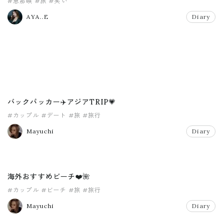
#恵那峡
#旅
#笑い
AYA..E
Diary
バックパッカー✈️アジアTRIP💗
#カップル
#デート
#旅
#旅行
Mayuchi
Diary
海外おすすめビーチ❤️🌺
#カップル
#ビーチ
#旅
#旅行
Mayuchi
Diary