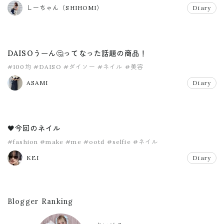
#ネイル
#美容
しーちゃん（SHIHOMI）
Diary
DAISOうーん🤔ってなった話題の商品！
#100均
#DAISO
#ダイソー
#ネイル
#美容
ASAMI
Diary
🖤今回のネイル
#fashion
#make
#me
#ootd
#selfie
#ネイル
KEI
Diary
Blogger Ranking