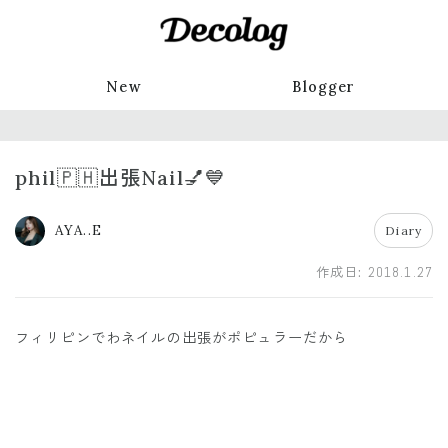
New
Blogger
phil🇵🇭出張Nail💅💙
AYA..E
Diary
作成日:
2018.1.27
フィリピンでわネイルの出張がポピュラーだから