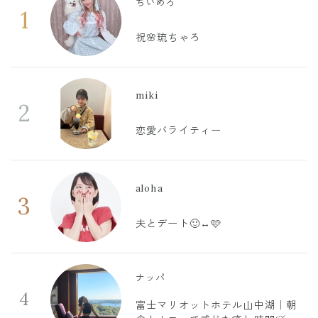
ちいめろ
1
祝🌸琉ちゃろ
miki
2
恋愛バライティー
aloha
3
夫とデート🙂‍↔️🩷
ナッパ
4
富士マリオットホテル山中湖｜朝