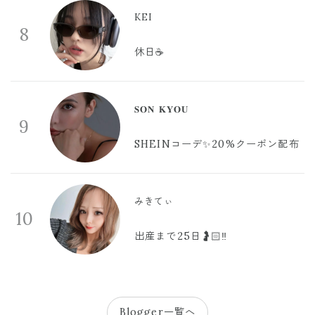
KEI
8
休日☕️
𝐒𝐎𝐍 𝐊𝐘𝐎𝐔
9
SHEINコーデ✨20%クーポン配布
みきてぃ
10
出産まで25日🤰🏻‼️
Blogger一覧へ