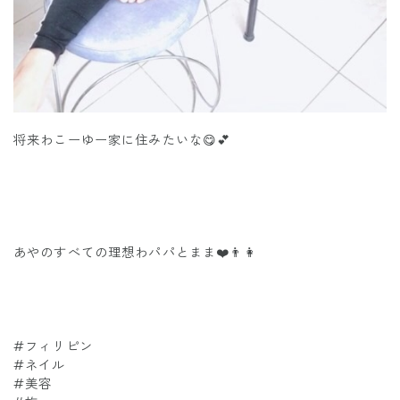
将来わこーゆー家に住みたいな😋💕
あやのすべての理想わパパとまま❤️👨👩
#フィリピン
#ネイル
#美容