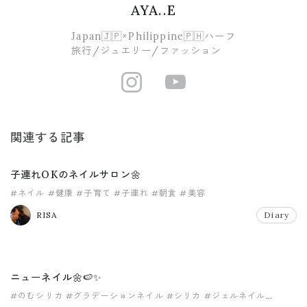
AYA..E
Japan🇯🇵×Philippine🇵🇭ハーフ
旅行/ジュエリー/ファッション
https://www.i
https://ww
関連する記事
子連れOKのネイルサロン🌼
#ネイル
#健康
#子育て
#子連れ
#朝食
#美容
RISA
Diary
ニューネイル🌼🍉✨
#のむシリカ
#グラデーションネイル
#シリカ
#ジェルネイル