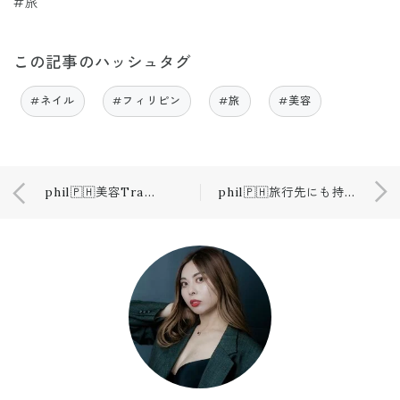
#旅
この記事のハッシュタグ
#ネイル
#フィリピン
#旅
#美容
phil🇵🇭美容Traver✈️💎
phil🇵🇭旅行先にも持ってきた物☕️💕