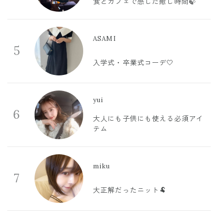
食とカフェで感じた癒し時間🍃
ASAMI
5
入学式・卒業式コーデ🤍
yui
6
大人にも子供にも使える必須アイ
テム
miku
7
大正解だったニット🐏