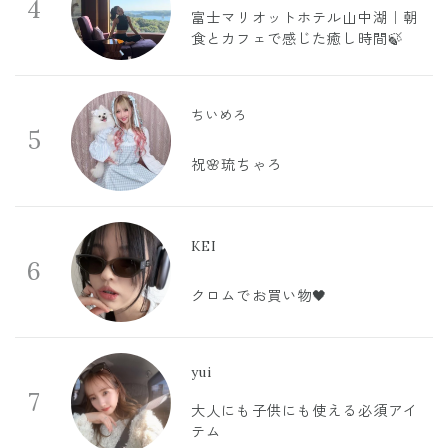
4
富士マリオットホテル山中湖｜朝
食とカフェで感じた癒し時間🍃
ちいめろ
5
祝🌸琉ちゃろ
KEI
6
クロムでお買い物🖤
yui
7
大人にも子供にも使える必須アイ
テム