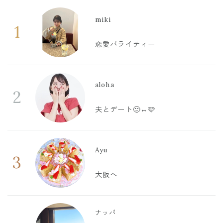
miki
1
恋愛バライティー
aloha
2
夫とデート🙂‍↔️🩷
Ayu
3
大阪へ
ナッパ