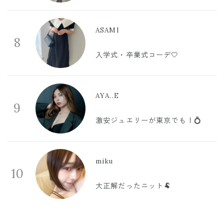
ASAMI
8
入学式・卒業式コーデ🤍
AYA..E
9
激安ジュエリーが東京でも！💍
miku
10
大正解だったニット🐏