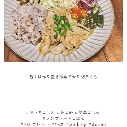
暫くは作り置き作戦で乗り切ろう💪
#おうちごはん #夜ご飯 #簡単ごはん
#ワンプレートごはん
#和んプレート #料理 #cooking #dinner