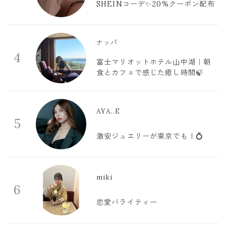
SHEINコーデ✨20%クーポン配布
ナッパ
4
富士マリオットホテル山中湖｜朝
食とカフェで感じた癒し時間🍃
AYA..E
5
激安ジュエリーが東京でも！💍
miki
6
恋愛バライティー