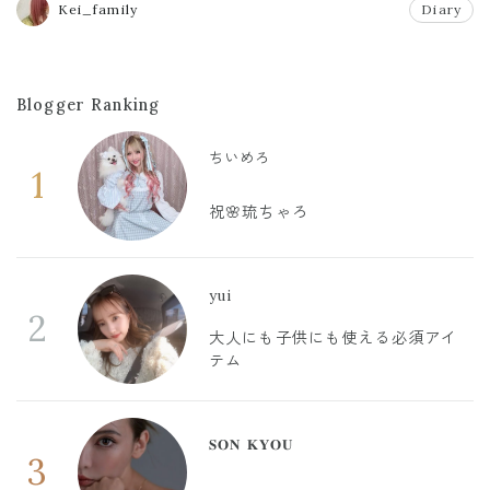
Kei_family
Diary
Blogger Ranking
ちいめろ
1
祝🌸琉ちゃろ
yui
2
大人にも子供にも使える必須アイ
テム
𝐒𝐎𝐍 𝐊𝐘𝐎𝐔
3