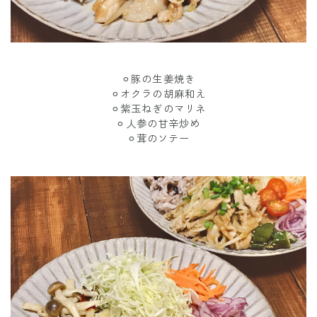
⚪︎豚の生姜焼き
⚪︎オクラの胡麻和え
⚪︎紫玉ねぎのマリネ
⚪︎人参の甘辛炒め
⚪︎茸のソテー