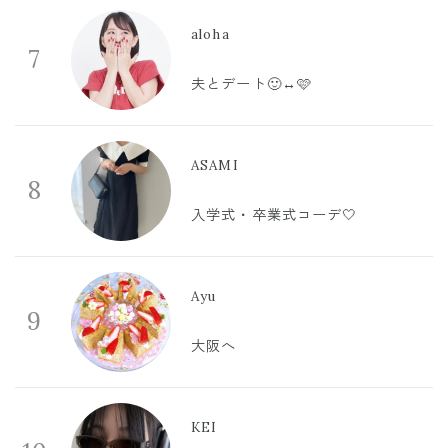
aloha
7
夫とデート🙂‍↔️🩷
ASAMI
8
入学式・卒業式コーデ🤍
Ayu
9
大阪へ
KEI