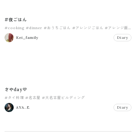
#夜ごはん
#cooking
#dinner
#おうちごはん
#アレンジごはん
#アレンジ飯
#タイ料理
Kei_family
Diary
さやday💜
#タイ料理
#名古屋
#大名古屋ビルディング
AYA..E
Diary