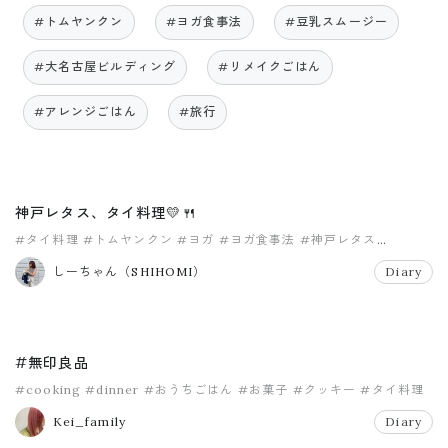
#トムヤンクン
#ヨガ食事法
#豆乳スムージー
#大名古屋ビルディング
#リメイクごはん
#アレンジごはん
#旅行
神戸レタス、タイ料理💛🍴
#タイ料理
#トムヤンクン
#ヨガ
#ヨガ食事法
#神戸レタス
#豆乳スムージー
しーちゃん（SHIHOMI）
Diary
#無印良品
#cooking
#dinner
#おうちごはん
#お菓子
#クッキー
#タイ料理
Kei_family
Diary