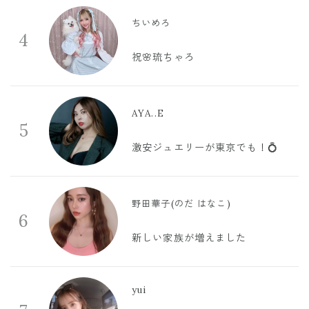
ちいめろ
4
祝🌸琉ちゃろ
AYA..E
5
激安ジュエリーが東京でも！💍
野田華子(のだ はなこ)
6
新しい家族が増えました
yui