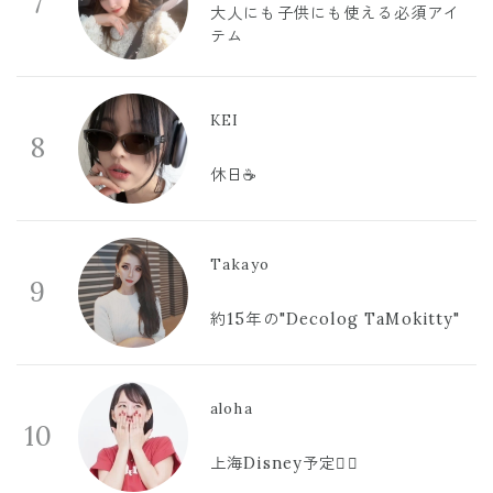
7
大人にも子供にも使える必須アイ
テム
KEI
8
休日☕️
Takayo
9
約15年の"Decolog TaMokitty"
aloha
10
上海Disney予定🫪🩷