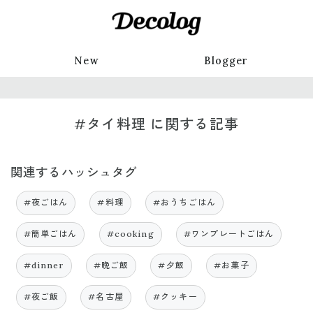
New
Blogger
#タイ料理 に関する記事
関連するハッシュタグ
#夜ごはん
#料理
#おうちごはん
#簡単ごはん
#cooking
#ワンプレートごはん
#dinner
#晩ご飯
#夕飯
#お菓子
#夜ご飯
#名古屋
#クッキー