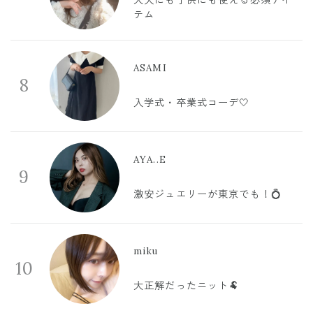
テム
ASAMI
8
入学式・卒業式コーデ🤍
AYA..E
9
激安ジュエリーが東京でも！💍
miku
10
大正解だったニット🐏