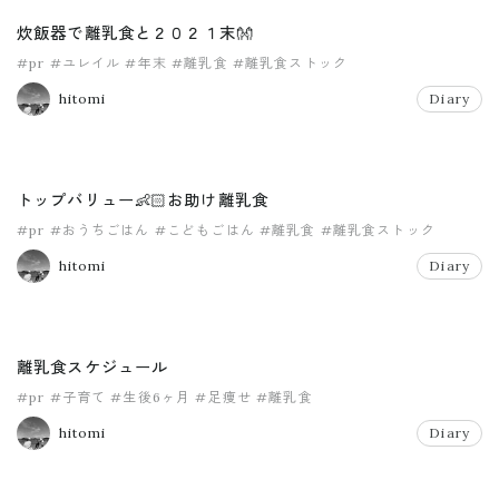
炊飯器で離乳食と２０２１末👐
#pr
#ユレイル
#年末
#離乳食
#離乳食ストック
hitomi
Diary
トップバリュー👶🏻お助け離乳食
#pr
#おうちごはん
#こどもごはん
#離乳食
#離乳食ストック
hitomi
Diary
離乳食スケジュール
#pr
#子育て
#生後6ヶ月
#足痩せ
#離乳食
hitomi
Diary