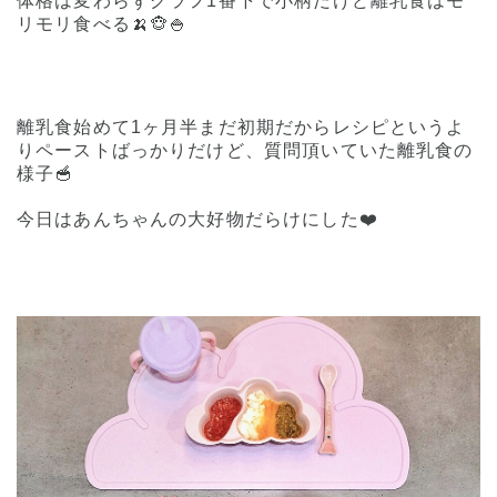
体格は変わらずグラフ1番下で小柄だけど離乳食はモ
リモリ食べる🍌🐵🍚
離乳食始めて1ヶ月半まだ初期だからレシピというよ
りペーストばっかりだけど、質問頂いていた離乳食の
様子🥣
今日はあんちゃんの大好物だらけにした❤️