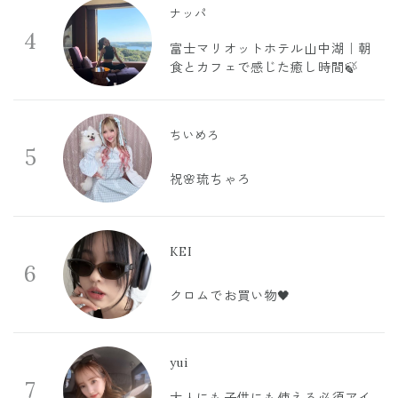
ナッパ
4
富士マリオットホテル山中湖｜朝
食とカフェで感じた癒し時間🍃
ちいめろ
5
祝🌸琉ちゃろ
KEI
6
クロムでお買い物🖤
yui
7
大人にも子供にも使える必須アイ