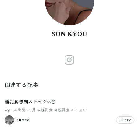
𝐒𝐎𝐍 𝐊𝐘𝐎𝐔
https://www.
関連する記事
離乳食初期ストック👶🏻
#pr
#生後6ヶ月
#離乳食
#離乳食ストック
hitomi
Diary