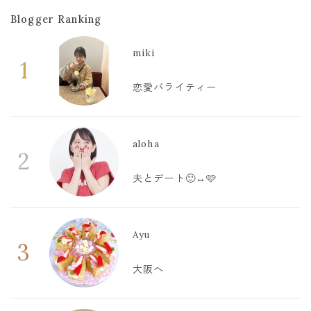
Blogger Ranking
miki
1
恋愛バライティー
aloha
2
夫とデート🙂‍↔️🩷
Ayu
3
大阪へ