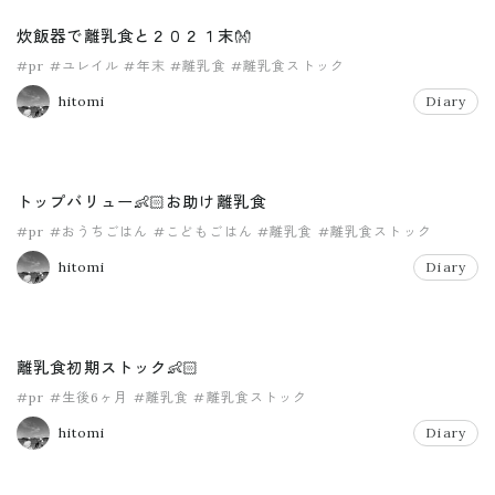
炊飯器で離乳食と２０２１末👐
#pr
#ユレイル
#年末
#離乳食
#離乳食ストック
hitomi
Diary
トップバリュー👶🏻お助け離乳食
#pr
#おうちごはん
#こどもごはん
#離乳食
#離乳食ストック
hitomi
Diary
離乳食初期ストック👶🏻
#pr
#生後6ヶ月
#離乳食
#離乳食ストック
hitomi
Diary