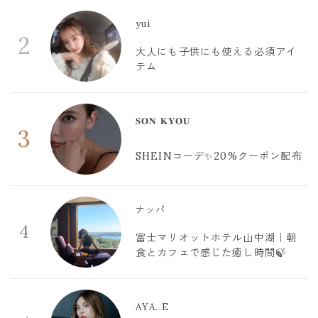
yui
2
大人にも子供にも使える必須アイ
テム
𝐒𝐎𝐍 𝐊𝐘𝐎𝐔
3
SHEINコーデ✨20%クーポン配布
ナッパ
4
富士マリオットホテル山中湖｜朝
食とカフェで感じた癒し時間🍃
AYA..E