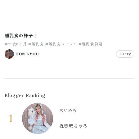
離乳食の様子！
#生後6ヶ月
#離乳食
#離乳食ストック
#離乳食初期
𝐒𝐎𝐍 𝐊𝐘𝐎𝐔
Diary
Blogger Ranking
ちいめろ
1
祝🌸琉ちゃろ