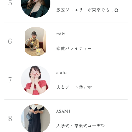
5
激安ジュエリーが東京でも！💍
miki
6
恋愛バライティー
aloha
7
夫とデート🙂‍↔️🩷
ASAMI
8
入学式・卒業式コーデ🤍