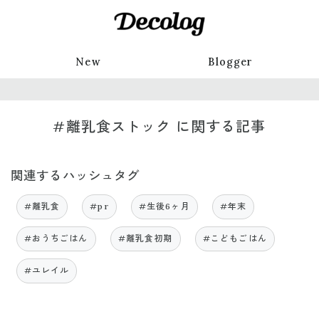
New
Blogger
#離乳食ストック に関する記事
関連するハッシュタグ
#離乳食
#pr
#生後6ヶ月
#年末
#おうちごはん
#離乳食初期
#こどもごはん
#ユレイル