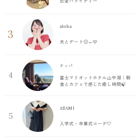
恋愛バライティー
aloha
3
夫とデート🙂‍↔️🩷
ナッパ
4
富士マリオットホテル山中湖｜朝
食とカフェで感じた癒し時間🍃
ASAMI
5
入学式・卒業式コーデ🤍