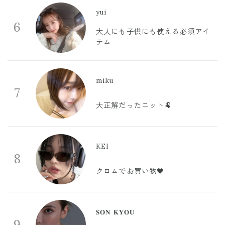
yui
6
大人にも子供にも使える必須アイ
テム
miku
7
大正解だったニット🐏
KEI
8
クロムでお買い物🖤
𝐒𝐎𝐍 𝐊𝐘𝐎𝐔
9