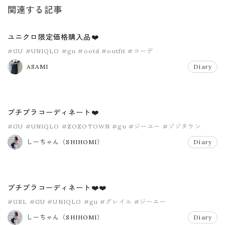
関連する記事
ユニクロ限定価格購入品❤️
#GU
#UNIQLO
#gu
#ootd
#outfit
#コーデ
ASAMI
Diary
プチプラコーディネート❤️
#GU
#UNIQLO
#ZOZOTOWN
#gu
#ジーユー
#ゾゾタウン
しーちゃん（SHIHOMI）
Diary
プチプラコーディネート❤️❤️
#GRL
#GU
#UNIQLO
#gu
#グレイル
#ジーユー
しーちゃん（SHIHOMI）
Diary