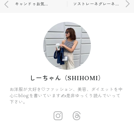
キャンドゥお気に入りリップ💄
ソストレーネグレーネ🔸♫✨
しーちゃん（SHIHOMI）
お洋服が大好き🤍ファッション、美容、ダイエットを中
心にblogを書いています✍️是非ゆっくり読んでいって
下さい。
https://insta
https://ww