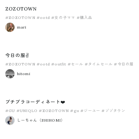
ZOZOTOWN
#ZOZOTOWN
#ootd
#女の子ママ
#購入品
mari
今日の服✌️
#ZOZOTOWN
#ootd
#outfit
#セール
#タイムセール
#今日の服
hitomi
プチプラコーディネート❤️
#GU
#UNIQLO
#ZOZOTOWN
#gu
#ジーユー
#ゾゾタウン
しーちゃん（SHIHOMI）