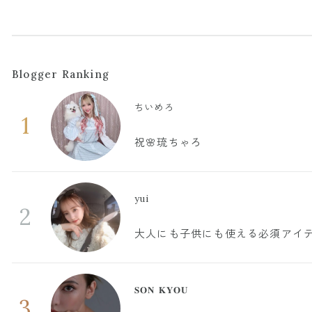
Blogger Ranking
ちいめろ
1
祝🌸琉ちゃろ
yui
2
大人にも子供にも使える必須アイ
𝐒𝐎𝐍 𝐊𝐘𝐎𝐔
3