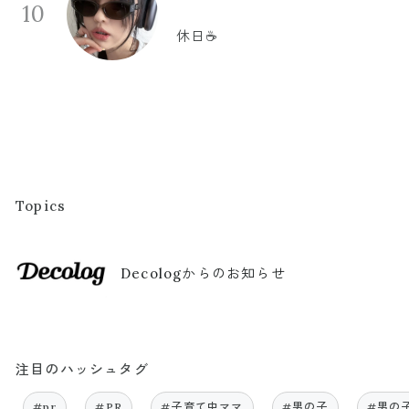
10
休日☕️
Topics
Decologからのお知らせ
注目のハッシュタグ
#pr
#PR
#子育て中ママ
#男の子
#男の