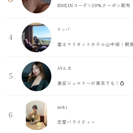
SHEINコーデ✨20%クーポン配布
ナッパ
4
富士マリオットホテル山中湖｜朝食
AYA..E
5
激安ジュエリーが東京でも！💍
miki
6
恋愛バライティー