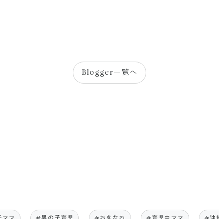
Blogger一覧へ
子ママ
#男の子育児
#おきなわ
#育児中ママ
#沖