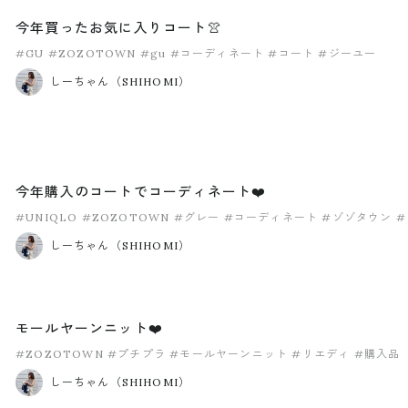
今年買ったお気に入りコート👚
#GU
#ZOZOTOWN
#gu
#コーディネート
#コート
#ジーユー
しーちゃん（SHIHOMI）
今年購入のコートでコーディネート❤️
#UNIQLO
#ZOZOTOWN
#グレー
#コーディネート
#ゾゾタウン
#
しーちゃん（SHIHOMI）
モールヤーンニット❤️
#ZOZOTOWN
#プチプラ
#モールヤーンニット
#リエディ
#購入品
しーちゃん（SHIHOMI）