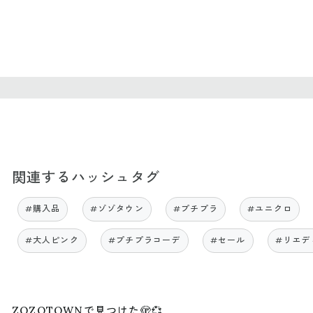
関連するハッシュタグ
#購入品
#ゾゾタウン
#プチプラ
#ユニクロ
#大人ピンク
#プチプラコーデ
#セール
#リエデ
ZOZOTOWNで見つけた🫣💞