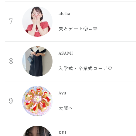
aloha
7
夫とデート🙂‍↔️🩷
ASAMI
8
入学式・卒業式コーデ🤍
Ayu
9
大阪へ
KEI