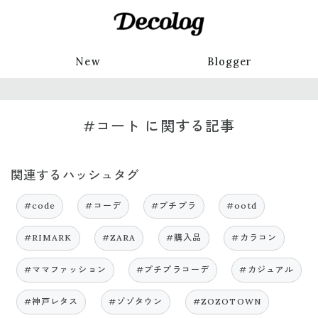
New
Blogger
#コート に関する記事
関連するハッシュタグ
#code
#コーデ
#プチプラ
#ootd
#RIMARK
#ZARA
#購入品
#カラコン
#ママファッション
#プチプラコーデ
#カジュアル
#神戸レタス
#ゾゾタウン
#ZOZOTOWN