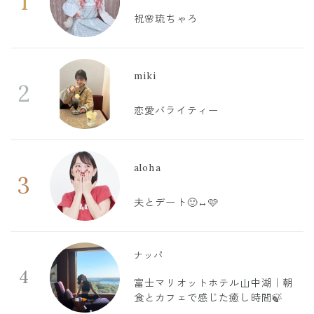
1
祝🌸琉ちゃろ
miki
2
恋愛バライティー
aloha
3
夫とデート🙂‍↔️🩷
ナッパ
4
富士マリオットホテル山中湖｜朝
食とカフェで感じた癒し時間🍃