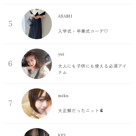
ASAMI
5
入学式・卒業式コーデ🤍
yui
6
大人にも子供にも使える必須アイ
テム
miku
7
大正解だったニット🐏
KEI