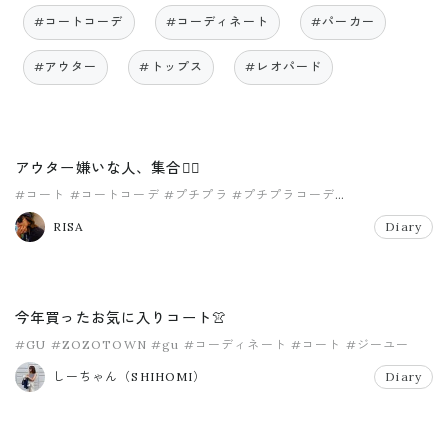
#コートコーデ
#コーディネート
#パーカー
#アウター
#トップス
#レオパード
アウター嫌いな人、集合🖐🏾
#コート
#コートコーデ
#プチプラ
#プチプラコーデ
#ママファッション
RISA
Diary
今年買ったお気に入りコート👚
#GU
#ZOZOTOWN
#gu
#コーディネート
#コート
#ジーユー
しーちゃん（SHIHOMI）
Diary