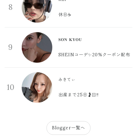
8
休日☕️
𝐒𝐎𝐍 𝐊𝐘𝐎𝐔
9
SHEINコーデ✨20%クーポン配布
みきてぃ
10
出産まで25日🤰🏻‼️
Blogger一覧へ