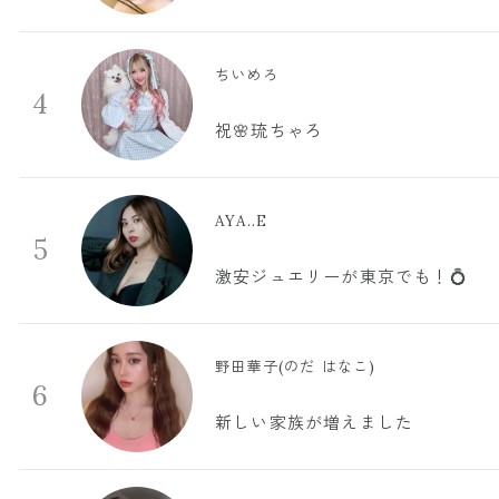
ちいめろ
4
祝🌸琉ちゃろ
AYA..E
5
激安ジュエリーが東京でも！💍
野田華子(のだ はなこ)
6
新しい家族が増えました