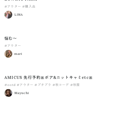
#アウター
#購入品
LINA
悩む〜
#アウター
mari
AMICUS 先行予約🎀ボア&ニットキャミetc🎀
#ootd
#アウター
#プチプラ
#秋コーデ
#秋服
Mayuchi