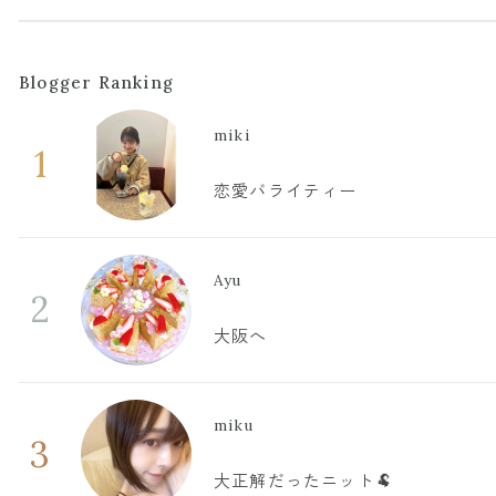
Blogger Ranking
miki
1
恋愛バライティー
Ayu
2
大阪へ
miku
3
大正解だったニット🐏