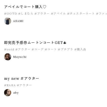
アベイルでコート購入♡
#OOTD
#しまむら
#アウター
#アベイル
#チェスターコート
#ファ
ASAMI
即完売予感😎ムートンコートGET🎄
#ootd
#アウター
#コーデ
#コート
#プチプラ
#購入品
Mayuchi
my new #アウター
#ZARA
#アウター
aby