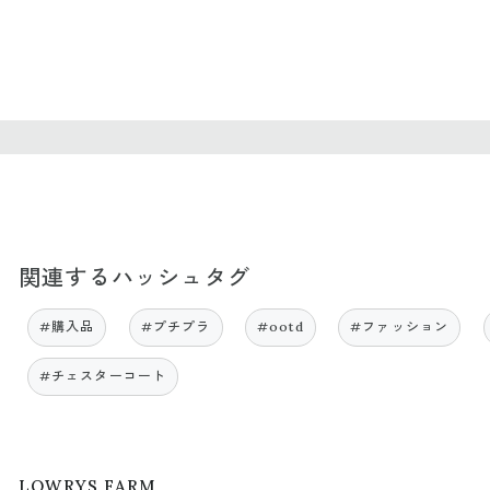
関連するハッシュタグ
#購入品
#プチプラ
#ootd
#ファッション
#チェスターコート
LOWRYS FARM