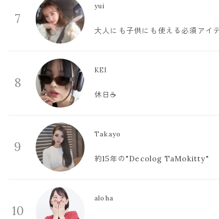
yui
7
大人にも子供にも使える必須アイ
KEI
8
休日☕️
Takayo
9
約15年の"Decolog TaMokitty"
aloha
10