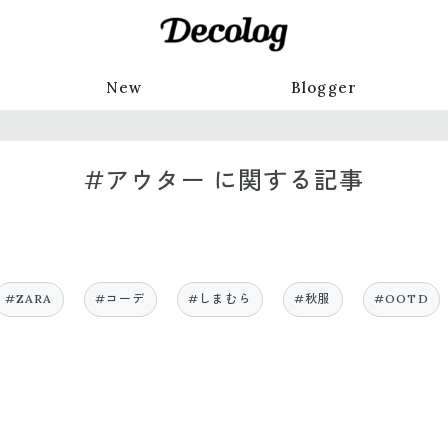
New
Blogger
#アウター に関する記事
#ZARA
#コーデ
#しまむら
#秋服
#OOTD