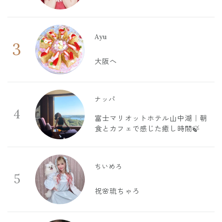
Ayu
3
大阪へ
ナッパ
4
富士マリオットホテル山中湖｜朝
食とカフェで感じた癒し時間🍃
ちいめろ
5
祝🌸琉ちゃろ