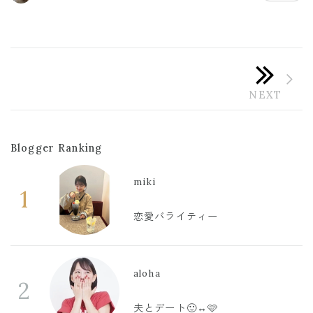
Blogger Ranking
miki
1
恋愛バライティー
aloha
2
夫とデート🙂‍↔️🩷