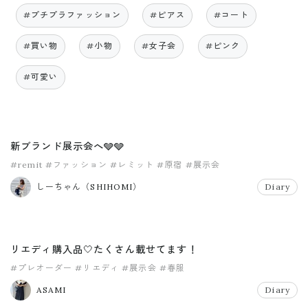
#プチプラファッション
#ピアス
#コート
#買い物
#小物
#女子会
#ピンク
#可愛い
新ブランド展示会へ🩶🩶
#remit
#ファッション
#レミット
#原宿
#展示会
しーちゃん（SHIHOMI）
Diary
リエディ購入品🤍たくさん載せてます！
#プレオーダー
#リエディ
#展示会
#春服
ASAMI
Diary