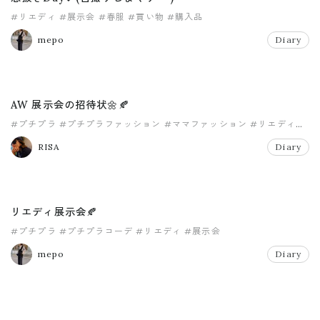
#リエディ
#展示会
#春服
#買い物
#購入品
mepo
Diary
AW 展示会の招待状🌼🍂
#プチプラ
#プチプラファッション
#ママファッション
#リエディ
#展示会
RISA
Diary
リエディ展示会🍂
#プチプラ
#プチプラコーデ
#リエディ
#展示会
mepo
Diary