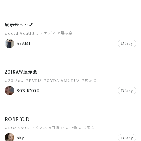
展示会へ〜💕
#ootd
#outfit
#リエディ
#展示会
ASAMI
Diary
2018AW展示会
#2018aw
#EVRIS
#GYDA
#MURUA
#展示会
𝐒𝐎𝐍 𝐊𝐘𝐎𝐔
Diary
ROSEBUD
#ROSEBUD
#ピアス
#可愛い
#小物
#展示会
aby
Diary