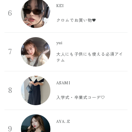
KEI
6
クロムでお買い物🖤
yui
7
大人にも子供にも使える必須アイ
テム
ASAMI
8
入学式・卒業式コーデ🤍
AYA..E
9