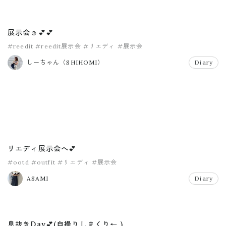
展示会☺️💕💕
#reedit
#reedit展示会
#リエディ
#展示会
しーちゃん（SHIHOMI）
Diary
リエディ展示会へ💕
#ootd
#outfit
#リエディ
#展示会
ASAMI
Diary
息抜きDay💕(自撮りしまくり← )