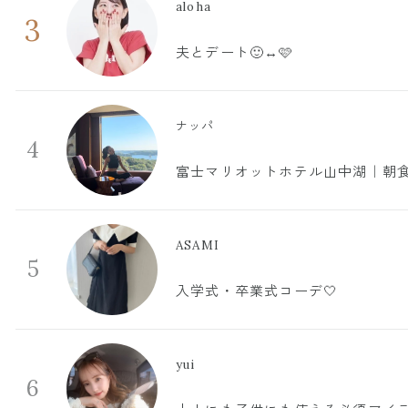
aloha
3
夫とデート🙂‍↔️🩷
ナッパ
4
富士マリオットホテル山中湖｜朝食
ASAMI
5
入学式・卒業式コーデ🤍
yui
6