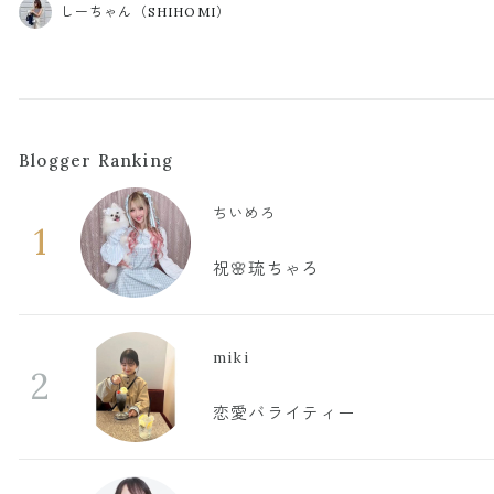
しーちゃん（SHIHOMI）
Blogger Ranking
ちいめろ
1
祝🌸琉ちゃろ
miki
2
恋愛バライティー