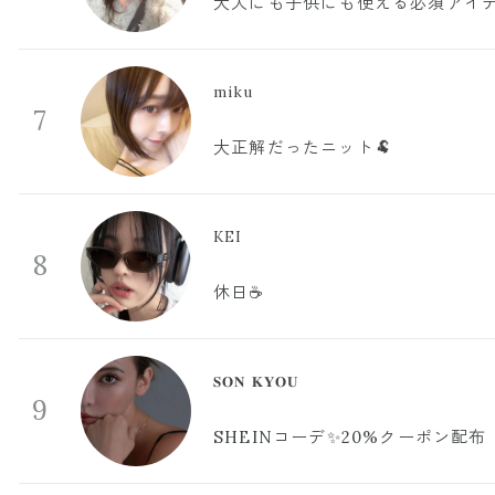
大人にも子供にも使える必須アイ
miku
7
大正解だったニット🐏
KEI
8
休日☕️
𝐒𝐎𝐍 𝐊𝐘𝐎𝐔
9
SHEINコーデ✨20%クーポン配布