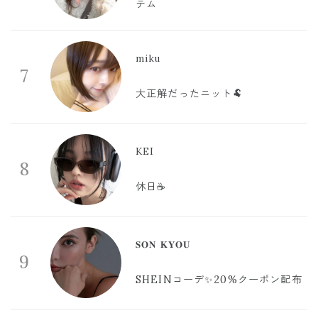
テム
miku
7
大正解だったニット🐏
KEI
8
休日☕️
𝐒𝐎𝐍 𝐊𝐘𝐎𝐔
9
SHEINコーデ✨20%クーポン配布