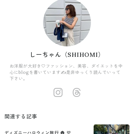
しーちゃん（SHIHOMI）
お洋服が大好き🤍ファッション、美容、ダイエットを中
心にblogを書いています✍️是非ゆっくり読んでいって
下さい。
https://insta
https://ww
関連する記事
ディズニーハロウィン旅行 🎃 💜