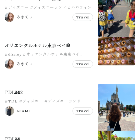
#ディズニー
#ディズニーランド
#ハロウィン
#旅行
みきてぃ
Travel
オリエンタルホテル東京ベイ🏨
#disney
#オリエンタルホテル東京ベイ
#ディズニー
#ディズニーランド
みきてぃ
Travel
#ディズニー旅行
TDL🏰2
#TDL
#ディズニー
#ディズニーランド
ASAMI
Travel
TDL🏰