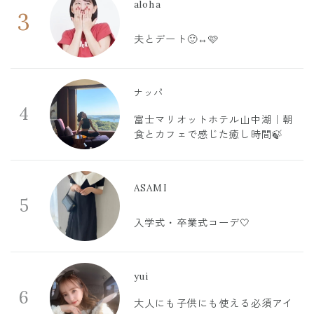
aloha
3
夫とデート🙂‍↔️🩷
ナッパ
4
富士マリオットホテル山中湖｜朝
食とカフェで感じた癒し時間🍃
ASAMI
5
入学式・卒業式コーデ🤍
yui
6
大人にも子供にも使える必須アイ