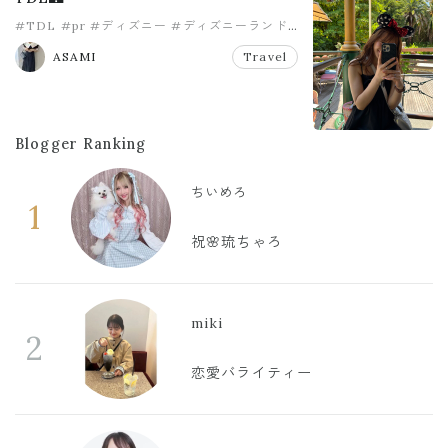
#TDL
#pr
#ディズニー
#ディズニーランド
#旅行
ASAMI
Travel
Blogger Ranking
ちいめろ
1
祝🌸琉ちゃろ
miki
2
恋愛バライティー