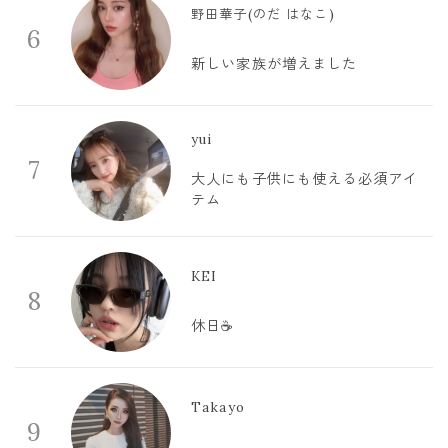
野田華子(のだ はなこ)
6
新しい家族が増えました
yui
7
大人にも子供にも使える必須アイ
テム
KEI
8
休日☕️
Takayo
9