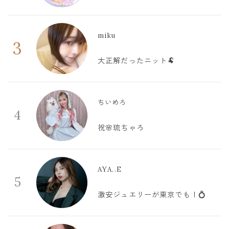
miku
3
大正解だったニット🐏
ちいめろ
4
祝🌸琉ちゃろ
AYA..E
5
激安ジュエリーが東京でも！💍