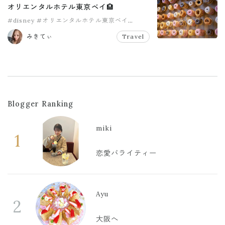
オリエンタルホテル東京ベイ🏨
#disney
#オリエンタルホテル東京ベイ
#ディズニー
#ディズニーランド
みきてぃ
Travel
#ディズニー旅行
Blogger Ranking
miki
1
恋愛バライティー
Ayu
2
大阪へ