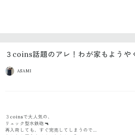
３coins話題のアレ！わが家もようや
ASAMI
３coinsで大人気の、
リュック型水鉄砲🔫
再入荷しても、すぐ完売してしまうので…