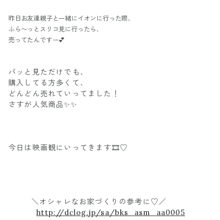
昨日お友達親子と一緒にイオンに行った際、
ふら〜っとスリコ見に行ったら、
売ってたんですー💕
パッと見ただけでも、
購入してる方多くて、
どんどん売れていってました！
さすが人気商品✨✨
今日は映画観にいってきます🎞♡
＼オシャレなお家づくりの参考に♡／
http://dclog.jp/sa/bks_asm_aa0005