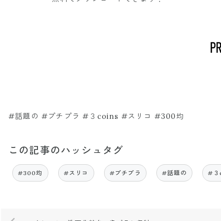
#話題の #プチプラ #３coins #スリコ #300均
この記事のハッシュタグ
#300均
#スリコ
#プチプラ
#話題の
#３