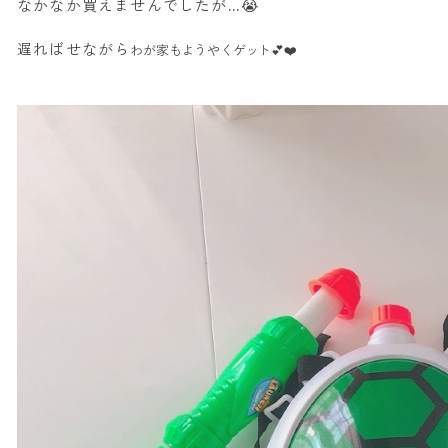
なかなか買えませんでしたが…😭
遅ればせながら
わが家もようやくゲット💕❤️