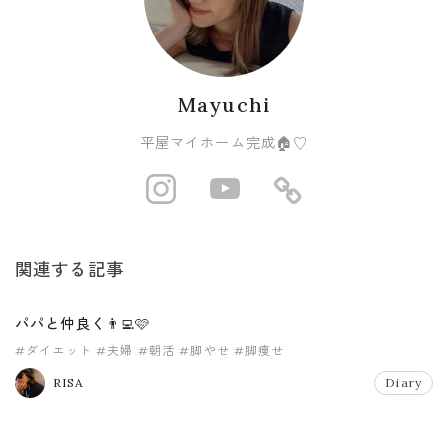
Mayuchi
平屋マイホーム完成🏠♡
http://instagram
https://www
https://r
関連する記事
パパと仲良く👨‍💻🩷
#ダイエット
#夫婦
#朝活
#脚やせ
#脚痩せ
RISA
Diary