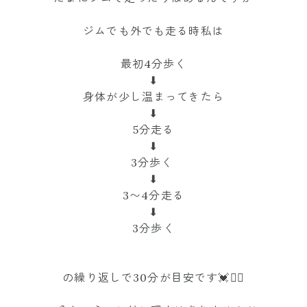
ジムでも外でも走る時私は
最初4分歩く
⬇︎
身体が少し温まってきたら
⬇︎
5分走る
⬇︎
3分歩く
⬇︎
3〜4分走る
⬇︎
3分歩く
の繰り返しで30分が目安です💓🏃‍♀️