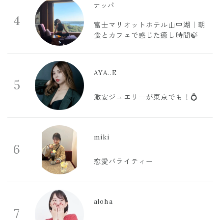
ナッパ
4
富士マリオットホテル山中湖｜朝
食とカフェで感じた癒し時間🍃
AYA..E
5
激安ジュエリーが東京でも！💍
miki
6
恋愛バライティー
aloha
7