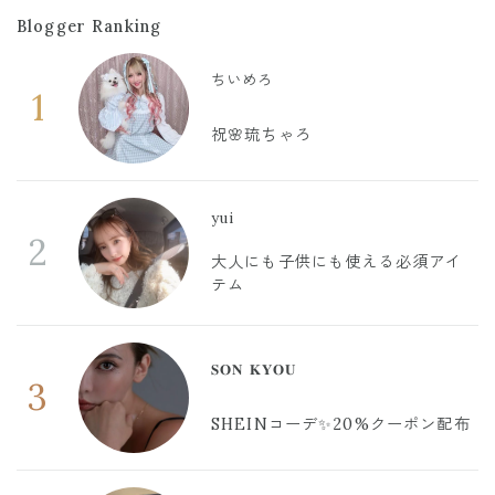
Blogger Ranking
ちいめろ
1
祝🌸琉ちゃろ
yui
2
大人にも子供にも使える必須アイ
テム
𝐒𝐎𝐍 𝐊𝐘𝐎𝐔
3
SHEINコーデ✨20%クーポン配布