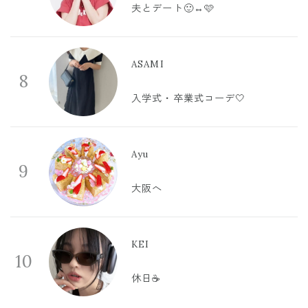
夫とデート🙂‍↔️🩷
ASAMI
8
入学式・卒業式コーデ🤍
Ayu
9
大阪へ
KEI
10
休日☕️