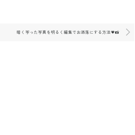
暗く写った写真を明るく編集でお洒落にする方法💗📸
.com/techimayuchi
.youtube.com/channel/UCS
room.rakuten.co.jp/techimayu