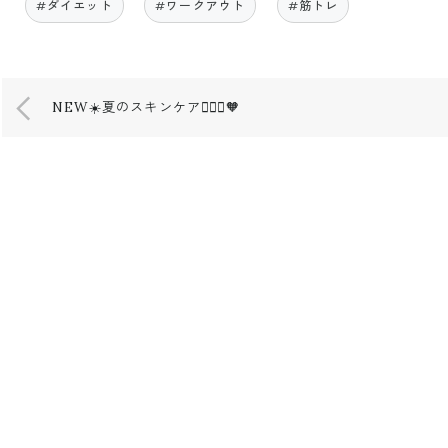
#ダイエット
#ワークアウト
#筋トレ
NEW☀️夏のスキンケア🧖🏻‍♀️🧡