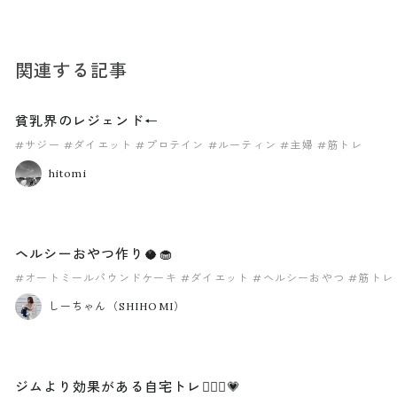
関連する記事
貧乳界のレジェンド←
#サジー
#ダイエット
#プロテイン
#ルーティン
#主婦
#筋トレ
hitomi
ヘルシーおやつ作り🥥🧁
#オートミールパウンドケーキ
#ダイエット
#ヘルシーおやつ
#筋トレ
しーちゃん（SHIHOMI）
ジムより効果がある自宅トレ🧘🏼‍♀️💗