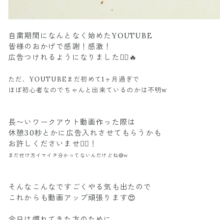
自粛期間になんとなく始めたYOUTUBE
皆様のおかげで感謝！感激！
広告つけれるようになりました🙇‍♀️🔥
ただ、YOUTUBEまだ初めて1ヶ月過ぎで
ほぼ初心者なのでちゃんと出来ているのかは不明w
長〜いワークアウト動画作った際は
休憩30秒とかに広告入れさせてもらうかも
お許しくださいませ🙇‍♀️！
まだ付け方イマイチ分かってないんだけどね😅w
そんなこんなですごくやる気も出たので
これからも動画アップ頑張ります😍
今日は慣れてきた方のために