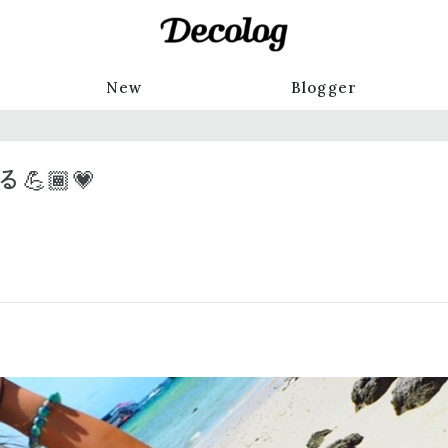
New
Blogger
🏾💗