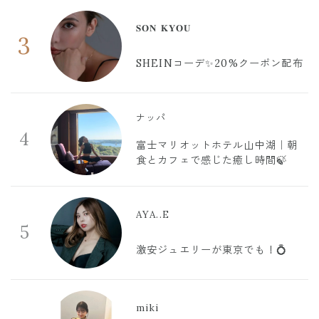
𝐒𝐎𝐍 𝐊𝐘𝐎𝐔
3
SHEINコーデ✨20%クーポン配布
ナッパ
4
富士マリオットホテル山中湖｜朝
食とカフェで感じた癒し時間🍃
AYA..E
5
激安ジュエリーが東京でも！💍
miki