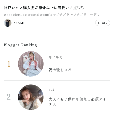
神戸レタス購入品💕想像以上に可愛い２点♡♡
#kobelettuce
#ootd
#outfit
#プチプラ
#プチプラコーデ
#ママコーデ
ASAMI
Diary
Blogger Ranking
ちいめろ
1
祝🌸琉ちゃろ
yui
2
大人にも子供にも使える必須アイ
テム