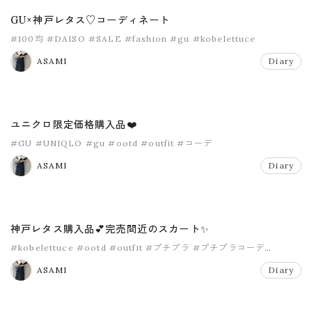
GU×神戸レタス♡コーディネート
#100均
#DAISO
#SALE
#fashion
#gu
#kobelettuce
ASAMI
Diary
ユニクロ限定価格購入品❤️
#GU
#UNIQLO
#gu
#ootd
#outfit
#コーデ
ASAMI
Diary
神戸レタス購入品💕完売間近のスカート✨
#kobelettuce
#ootd
#outfit
#プチプラ
#プチプラコーデ
#ママコーデ
ASAMI
Diary