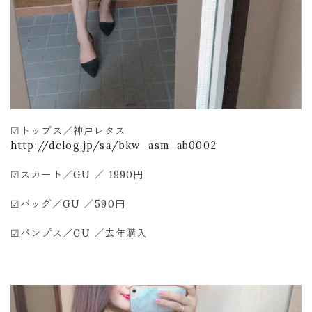
☑︎トップス／神戸レタス
http://dclog.jp/sa/bkw_asm_ab0002
☑︎スカート／GU ／ 1990円
☑︎バッグ／GU ／590円
☑︎パンプス／GU ／去年購入