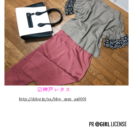
☑︎神戸レタス
http://dclog.jp/sa/bkw_asm_aa0001