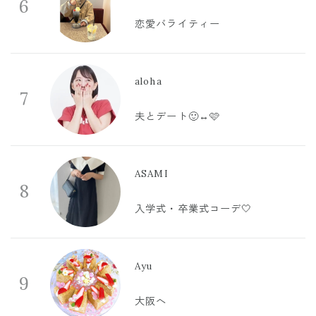
6
恋愛バライティー
aloha
7
夫とデート🙂‍↔️🩷
ASAMI
8
入学式・卒業式コーデ🤍
Ayu
9
大阪へ