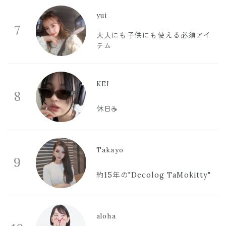
yui
7
大人にも子供にも使える必須アイ
テム
KEI
8
休日☕️
Takayo
9
約15年の"Decolog TaMokitty"
aloha