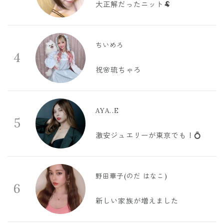
大正解だったニット🐏
ちいめろ
4
祝🌸琉ちゃろ
AYA..E
5
激安ジュエリーが東京でも！💍
野田華子(のだ はなこ)
6
新しい家族が増えました