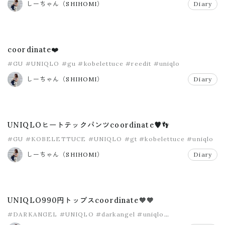
しーちゃん（SHIHOMI）
Diary
coordinate❤️
#GU
#UNIQLO
#gu
#kobelettuce
#reedit
#uniqlo
しーちゃん（SHIHOMI）
Diary
UNIQLOヒートテックパンツcoordinate♥︎👣
#GU
#KOBELETTUCE
#UNIQLO
#gt
#kobelettuce
#uniqlo
しーちゃん（SHIHOMI）
Diary
UNIQLO990円トップスcoordinate🧡🧡
#DARKANGEL
#UNIQLO
#darkangel
#uniqlo
#ダブルフェイスプルオーバー
#ダークエンジェル