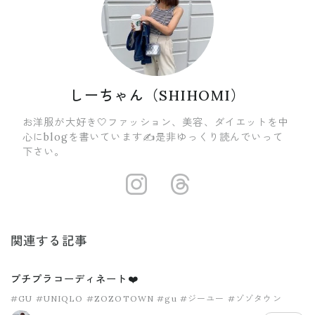
しーちゃん（SHIHOMI）
お洋服が大好き🤍ファッション、美容、ダイエットを中
心にblogを書いています✍️是非ゆっくり読んでいって
下さい。
https://insta
https://ww
関連する記事
プチプラコーディネート❤️
#GU
#UNIQLO
#ZOZOTOWN
#gu
#ジーユー
#ゾゾタウン