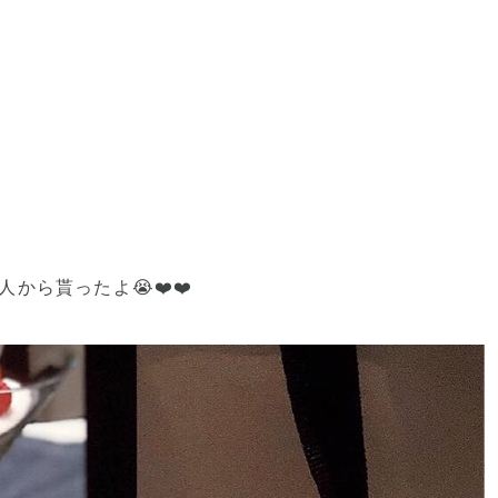
から貰ったよ😭❤️❤️