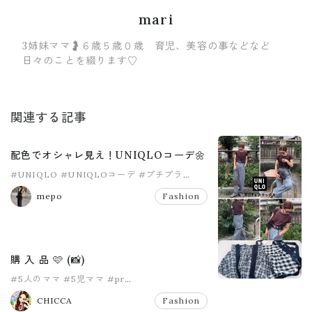
mari
3姉妹ママ🤰６歳５歳０歳 育児、美容の事などなど
日々のことを綴ります♡
関連する記事
配色でオシャレ見え！UNIQLOコーデ🌼
#UNIQLO
#UNIQLOコーデ
#プチプラ
#ママコーデ
#ユニクロ
#購入品
mepo
Fashion
購 入 品 🩷 (📸)
#5人のママ
#5児ママ
#pr
#ママファッション
#大家族
#女の子ママ
CHICCA
Fashion