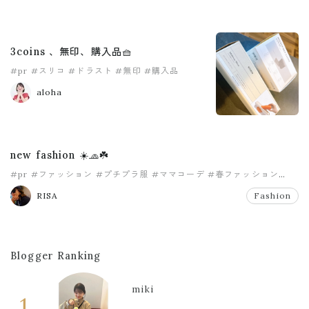
3coins 、無印、購入品🧺
#pr
#スリコ
#ドラスト
#無印
#購入品
aloha
new fashion ☀️🧢☘️
#pr
#ファッション
#プチプラ服
#ママコーデ
#春ファッション
#購入品
RISA
Fashion
Blogger Ranking
miki
1