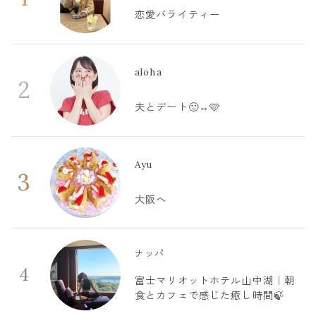
恋愛バライティー
aloha
2
夫とデート🙂‍↔️🩷
Ayu
3
大阪へ
ナッパ
4
富士マリオットホテル山中湖｜朝
食とカフェで感じた癒し時間🍃