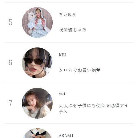
ちいめろ
5
祝🌸琉ちゃろ
KEI
6
クロムでお買い物🖤
yui
7
大人にも子供にも使える必須アイ
テム
ASAMI