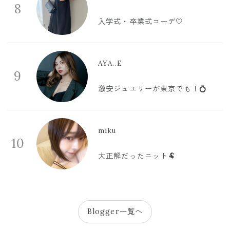
8
入学式・卒業式コーデ🤍
AYA..E
9
激安ジュエリーが東京でも！💍
miku
10
大正解だったニット🐏
Blogger一覧へ