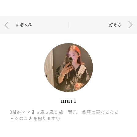
＃購入品
好き♡
mari
3姉妹ママ🤰６歳５歳０歳 育児、美容の事などなど
日々のことを綴ります♡