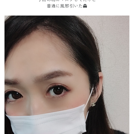
普通に風邪引いた👻