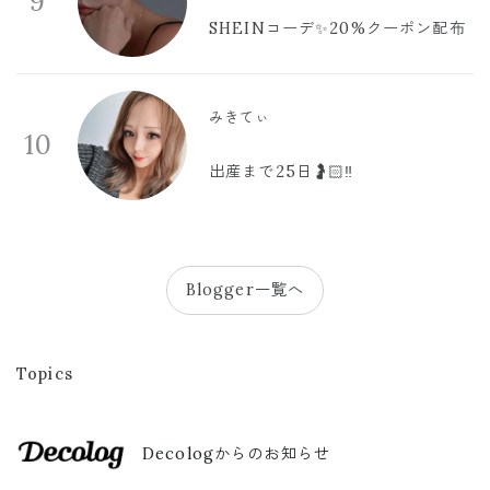
9
SHEINコーデ✨20%クーポン配布
みきてぃ
10
出産まで25日🤰🏻‼️
Blogger一覧へ
Topics
Decologからのお知らせ