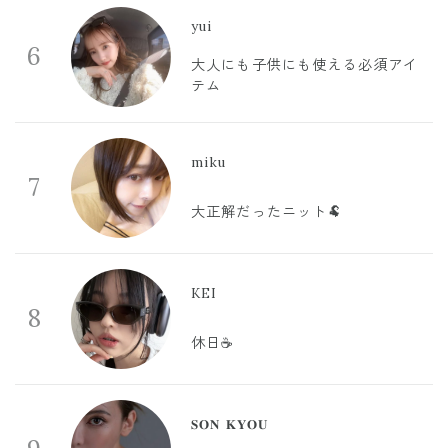
yui
6
大人にも子供にも使える必須アイ
テム
miku
7
大正解だったニット🐏
KEI
8
休日☕️
𝐒𝐎𝐍 𝐊𝐘𝐎𝐔