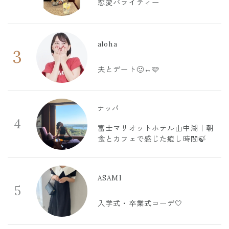
恋愛バライティー
aloha
3
夫とデート🙂‍↔️🩷
ナッパ
4
富士マリオットホテル山中湖｜朝
食とカフェで感じた癒し時間🍃
ASAMI
5
入学式・卒業式コーデ🤍